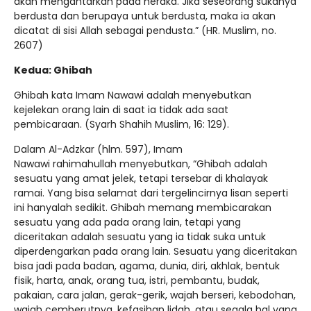
akan mengantarkan pada neraka. Jika seseorang sukanya
berdusta dan berupaya untuk berdusta, maka ia akan
dicatat di sisi Allah sebagai pendusta.” (HR. Muslim, no.
2607)
Kedua: Ghibah
Ghibah kata Imam Nawawi adalah menyebutkan
kejelekan orang lain di saat ia tidak ada saat
pembicaraan. (Syarh Shahih Muslim, 16: 129).
Dalam Al-Adzkar (hlm. 597), Imam
Nawawi rahimahullah menyebutkan, “Ghibah adalah
sesuatu yang amat jelek, tetapi tersebar di khalayak
ramai. Yang bisa selamat dari tergelincirnya lisan seperti
ini hanyalah sedikit. Ghibah memang membicarakan
sesuatu yang ada pada orang lain, tetapi yang
diceritakan adalah sesuatu yang ia tidak suka untuk
diperdengarkan pada orang lain. Sesuatu yang diceritakan
bisa jadi pada badan, agama, dunia, diri, akhlak, bentuk
fisik, harta, anak, orang tua, istri, pembantu, budak,
pakaian, cara jalan, gerak-gerik, wajah berseri, kebodohan,
wajah cemberutnya, kefasihan lidah, atau segala hal yang