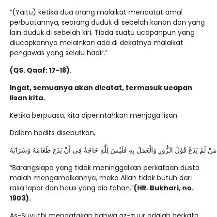
“(Yaitu) ketika dua orang malaikat mencatat amal
perbuatannya, seorang duduk di sebelah kanan dan yang
lain duduk di sebelah kiri. Tiada suatu ucapanpun yang
diucapkannya melainkan ada di dekatnya malaikat
pengawas yang selalu hadir.”
(QS. Qaaf: 17-18).
Ingat, semuanya akan dicatat, termasuk ucapan
lisan kita.
Ketika berpuasa, kita diperintahkan menjaga lisan.
Dalam hadits disebutkan,
مَنْ لَمْ يَدَعْ قَوْلَ الزُّورِ وَالْعَمَلَ بِهِ فَلَيْسَ لِلَّهِ حَاجَةٌ فِى أَنْ يَدَعَ طَعَامَهُ وَشَرَابَهُ
“Barangsiapa yang tidak meninggalkan perkataan dusta
malah mengamalkannya, maka Allah tidak butuh dari
rasa lapar dan haus yang dia tahan.”
(HR. Bukhari, no.
1903).
As-Suyuthi mengatakan bahwa az-zuur adalah berkata