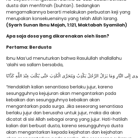
dusta dan menfitnah (buhtan). Sedangkan
mengamalkannya berarti melakukan perbuatan keji yang
merupakan konsekuensinya yang telah Allah larang.
(Syarh Sunan Ibnu Majah, 1:121, Maktabah Syamilah)
Apa saja dosa yang dikarenakan oleh lisan?
Pertama: Berdusta
Ibnu Mas’ud menuturkan bahwa Rasulullah shallallahu
‘alaihi wa sallam bersabda,
هْدِى إِلَى النَّارِ وَمَا يَزَالُ الرَّجُلُ يَكْذِبُ وَيَتَحَرَّى الْكَذِبَ حَتَّى يُكْتَبَ عِنْدَ اللَّهِ كَذَّابًا
“Hendaklah kalian senantiasa berlaku jujur, karena
sesungguhnya kejujuran akan mengantarkan pada
kebaikan dan sesungguhnya kebaikan akan
mengantarkan pada surga. Jika seseorang senantiasa
berlaku jujur dan berusaha untuk jujur, maka dia akan
dicatat di sisi Allah sebagai orang yang jujur. Hati-hatilah
kalian dari berbuat dusta, karena sesungguhnya dusta
akan mengantarkan kepada kejahatan dan kejahatan