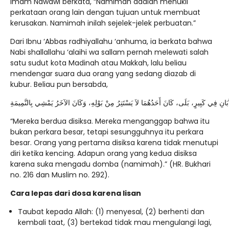
Imam Nawawi berkata, “Namimah adalah menukil
perkataan orang lain dengan tujuan untuk membuat
kerusakan. Namimah inilah sejelek-jelek perbuatan.”
Dari Ibnu ‘Abbas radhiyallahu ‘anhuma, ia berkata bahwa
Nabi shallallahu ‘alaihi wa sallam pernah melewati salah
satu sudut kota Madinah atau Makkah, lalu beliau
mendengar suara dua orang yang sedang diazab di
kubur. Beliau pun bersabda,
ذَّبَانِ فِي كَبِيرٍ، بَلَى، كَانَ أَحَدُهُمَا لاَ يَسْتَتِرُ مِنْ بَوْلِهِ، وَكَانَ الآخَرُ يَمْشِي بِالنَّمِيمَةِ
“Mereka berdua disiksa. Mereka menganggap bahwa itu
bukan perkara besar, tetapi sesungguhnya itu perkara
besar. Orang yang pertama disiksa karena tidak menutupi
diri ketika kencing. Adapun orang yang kedua disiksa
karena suka mengadu domba (namimah).” (HR. Bukhari
no. 216 dan Muslim no. 292).
Cara lepas dari dosa karena lisan
Taubat kepada Allah: (1) menyesal, (2) berhenti dan
kembali taat, (3) bertekad tidak mau mengulangi lagi,