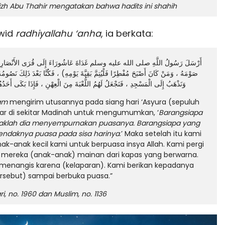
fizh Abu Thahir mengatakan bahwa hadits ini
shahih
wwid
radhiyallahu ‘anha
, ia berkata:
أَرْسَلَ رَسُولُ اللَّهِ صلى الله عليه وسلم غَدَاةَ عَاشُورَاءَ إِلَى قُرَى الأَنْصَارِ الَّتِى ح
صَوْمَهُ ، وَمَنْ كَانَ أَصْبَحَ مُفْطِرًا فَلْيُتِمَّ بَقِيَّةَ يَوْمِهِ) ، فَكُنَّا بَعْدَ ذَلِكَ نَصُومُ ،
وَنَذْهَبُ إِلَى الْمَسْجِدِ ، فَنَجْعَلُ لَهُمُ اللُّعْبَةَ مِنَ الْعِهْنِ ، فَإِذَا بَكَى أَحَدُهُم
lam
mengirim utusannya pada siang hari ‘Asyura (sepuluh
r di sekitar Madinah untuk mengumumkan, ‘
Barangsiapa
endaklah dia menyempurnakan puasanya. Barangsiapa yang
hendaknya puasa pada sisa harinya
.’ Maka setelah itu kami
-anak kecil kami untuk berpuasa insya Allah. Kami pergi
k mereka (anak-anak) mainan dari kapas yang berwarna.
 menangis karena (kelaparan). Kami berikan kepadanya
rsebut) sampai berbuka puasa.”
i, no. 1960 dan Muslim, no. 1136