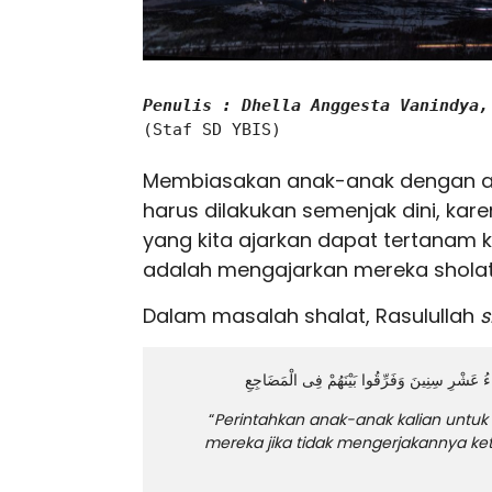
Penulis : Dhella Anggesta Vanindya,
(Staf SD YBIS)

Membiasakan anak-anak dengan a
harus dilakukan semenjak dini, k
yang kita ajarkan dapat tertanam 
adalah mengajarkan mereka sholat
Dalam masalah shalat, Rasulullah
s
ْنَاءُ عَشْرِ سِنِينَ وَفَرِّقُوا بَيْنَهُمْ فِى الْمَضَاجِعِ
“
Perintahkan anak-anak kalian untuk
mereka jika tidak mengerjakannya ke