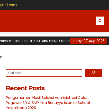
gmail.com
Peserta Didik Baru (PPDB) Tahun Ajaran 2026 / 2027 untuk TK, SD dan 
Friday, 07 Aug 2026
k
Search
Recent Posts
Pengumuman Hasil Seleksi Administrasi Calon
Pegawai SD & SMP Yaa Bunayya Islamic School
Palembang 2026