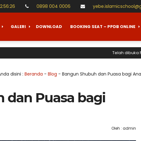
12
:
56
:
27
0898 004 0006
yebe.islamicschool@
GALERI
DOWNLOAD
BOOKING SEAT – PPDB ONLINE
Telah dibuka Penerimaan 
nda disini :
Beranda
-
Blog
-
Bangun Shubuh dan Puasa bagi Ana
 dan Puasa bagi
Oleh : admin