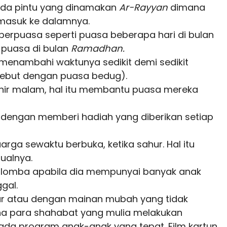
 ada pintu yang dinamakan
Ar-Rayyan
dimana
masuk ke dalamnya.
erpuasa seperti puasa beberapa hari di bulan
 puasa di bulan
Ramadhan.
menambahi waktunya sedikit demi sedikit
yebut dengan puasa bedug).
khir malam, hal itu membantu puasa mereka
engan memberi hadiah yang diberikan setiap
rga sewaktu berbuka, ketika sahur. Hal itu
ualnya.
omba apabila dia mempunyai banyak anak
gal.
dur atau dengan mainan mubah yang tidak
a para shahabat yang mulia melakukan
ada program anak-anak yang tepat. Film kartun