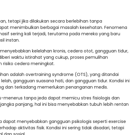
 tetapi jika dilakukan secara berlebihan tanpa
apat menimbulkan berbagai masalah kesehatan. Fenomena
sif sering kali terjadi, terutama pada mereka yang baru
l instan.
 menyebabkan kelelahan kronis, cedera otot, gangguan tidur,
iberi waktu istirahat yang cukup, proses pemulihan
 risiko cedera meningkat.
ihan adalah overtraining syndrome (OTS), yang ditandai
lah, gangguan suasana hati, dan gangguan tidur. Kondisi ini
g dan terkadang memerlukan penanganan medis.
rus-menerus tanpa jeda dapat memicu stres fisiologis dan
angka panjang, hal ini bisa menyebabkan tubuh lebih rentan
ga dapat menyebabkan gangguan psikologis seperti exercise
adap aktivitas fisik. Kondisi ini sering tidak disadari, tetapi
 dan sosial.