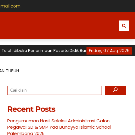
gmail.com
 dibuka Penerimaan Peserta Didik Baru (PPDB) Tahun Ajaran 2026 / 20
Friday, 07 Aug 2026
TAN TUBUH
Search
Recent Posts
Pengumuman Hasil Seleksi Administrasi Calon
Pegawai SD & SMP Yaa Bunayya Islamic School
Palembang 2026