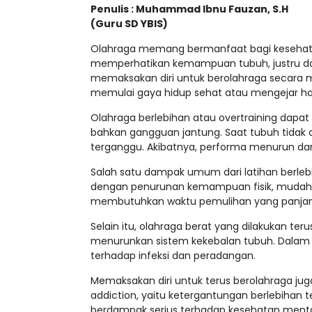
Penulis : Muhammad Ibnu Fauzan, S.H
(Guru SD YBIS)
Olahraga memang bermanfaat bagi kesehatan,
memperhatikan kemampuan tubuh, justru d
memaksakan diri untuk berolahraga secara ma
memulai gaya hidup sehat atau mengejar hasi
Olahraga berlebihan atau overtraining dapat
bahkan gangguan jantung. Saat tubuh tidak d
terganggu. Akibatnya, performa menurun dan
Salah satu dampak umum dari latihan berleb
dengan penurunan kemampuan fisik, mudah le
membutuhkan waktu pemulihan yang panjan
Selain itu, olahraga berat yang dilakukan te
menurunkan sistem kekebalan tubuh. Dalam j
terhadap infeksi dan peradangan.
Memaksakan diri untuk terus berolahraga ju
addiction, yaitu ketergantungan berlebihan terh
berdampak serius terhadap kesehatan mental