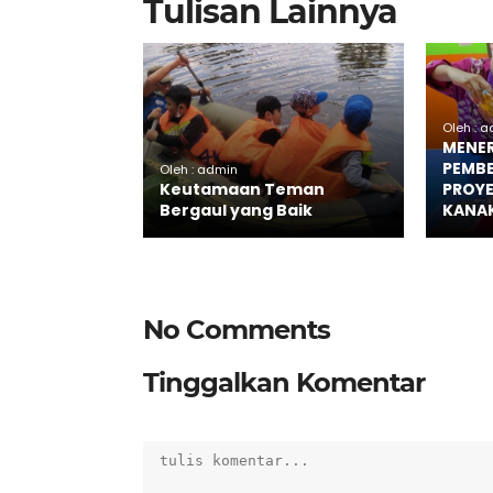
Tulisan Lainnya
Oleh : 
MENE
PEMBE
Oleh : admin
Keutamaan Teman
PROYE
Bergaul yang Baik
KANA
No Comments
Tinggalkan Komentar