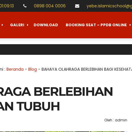
01
:
09
:
14
0898 004 0006
yebe.islamicschool@
GALERI
DOWNLOAD
BOOKING SEAT – PPDB ONLINE
Telah
ni :
Beranda
-
Blog
-
BAHAYA OLAHRAGA BERLEBIHAN BAGI KESEHA
RAGA BERLEBIHAN
AN TUBUH
Oleh : admin