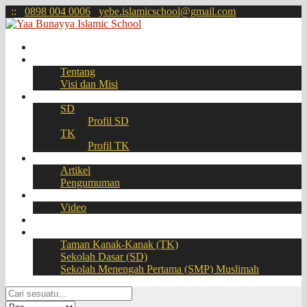
:
:
0898 004 0006
yebe.islamicschool@gmail.com
Beranda
Profil
Tentang
Visi dan Misi
Akademik
SD
Profil SD
TK
Profil TK
Berita
Artikel
Pengumuman
Galeri
Video
Download
BOOKING SEAT – PPDB Online
Taman Kanak-Kanak (TK)
Sekolah Dasar (SD)
Sekolah Menengah Pertama (SMP) Muslimah