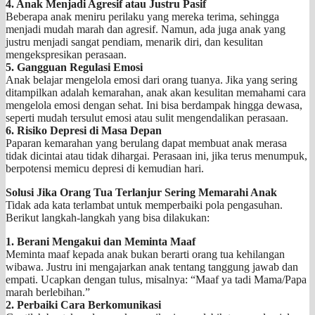
4. Anak Menjadi Agresif atau Justru Pasif
Beberapa anak meniru perilaku yang mereka terima, sehingga
menjadi mudah marah dan agresif. Namun, ada juga anak yang
justru menjadi sangat pendiam, menarik diri, dan kesulitan
mengekspresikan perasaan.
5. Gangguan Regulasi Emosi
Anak belajar mengelola emosi dari orang tuanya. Jika yang sering
ditampilkan adalah kemarahan, anak akan kesulitan memahami cara
mengelola emosi dengan sehat. Ini bisa berdampak hingga dewasa,
seperti mudah tersulut emosi atau sulit mengendalikan perasaan.
6. Risiko Depresi di Masa Depan
Paparan kemarahan yang berulang dapat membuat anak merasa
tidak dicintai atau tidak dihargai. Perasaan ini, jika terus menumpuk,
berpotensi memicu depresi di kemudian hari.
Solusi Jika Orang Tua Terlanjur Sering Memarahi Anak
Tidak ada kata terlambat untuk memperbaiki pola pengasuhan.
Berikut langkah-langkah yang bisa dilakukan:
1. Berani Mengakui dan Meminta Maaf
Meminta maaf kepada anak bukan berarti orang tua kehilangan
wibawa. Justru ini mengajarkan anak tentang tanggung jawab dan
empati. Ucapkan dengan tulus, misalnya: “Maaf ya tadi Mama/Papa
marah berlebihan.”
2. Perbaiki Cara Berkomunikasi