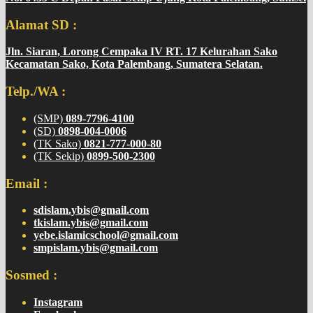
Alamat SD :
Jln. Siaran, Lorong Cempaka IV RT. 17 Kelurahan Sako
Kecamatan Sako, Kota Palembang, Sumatera Selatan.
Telp./WA :
(SMP)
089-7796-4100
(SD)
0898-004-0006
(TK Sako)
0821-777-000-80
(TK Sekip)
0899-500-2300
Email :
sdislam.ybis@gmail.com
tkislam.ybis@gmail.com
yebe.islamicschool@gmail.com
smpislam.ybis@gmail.com
Sosmed :
Instagram