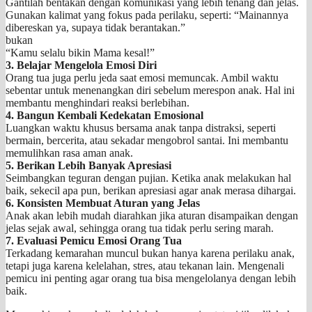
Gantilah bentakan dengan komunikasi yang lebih tenang dan jelas.
Gunakan kalimat yang fokus pada perilaku, seperti: “Mainannya
dibereskan ya, supaya tidak berantakan.”
bukan
“Kamu selalu bikin Mama kesal!”
3. Belajar Mengelola Emosi Diri
Orang tua juga perlu jeda saat emosi memuncak. Ambil waktu
sebentar untuk menenangkan diri sebelum merespon anak. Hal ini
membantu menghindari reaksi berlebihan.
4. Bangun Kembali Kedekatan Emosional
Luangkan waktu khusus bersama anak tanpa distraksi, seperti
bermain, bercerita, atau sekadar mengobrol santai. Ini membantu
memulihkan rasa aman anak.
5. Berikan Lebih Banyak Apresiasi
Seimbangkan teguran dengan pujian. Ketika anak melakukan hal
baik, sekecil apa pun, berikan apresiasi agar anak merasa dihargai.
6. Konsisten Membuat Aturan yang Jelas
Anak akan lebih mudah diarahkan jika aturan disampaikan dengan
jelas sejak awal, sehingga orang tua tidak perlu sering marah.
7. Evaluasi Pemicu Emosi Orang Tua
Terkadang kemarahan muncul bukan hanya karena perilaku anak,
tetapi juga karena kelelahan, stres, atau tekanan lain. Mengenali
pemicu ini penting agar orang tua bisa mengelolanya dengan lebih
baik.