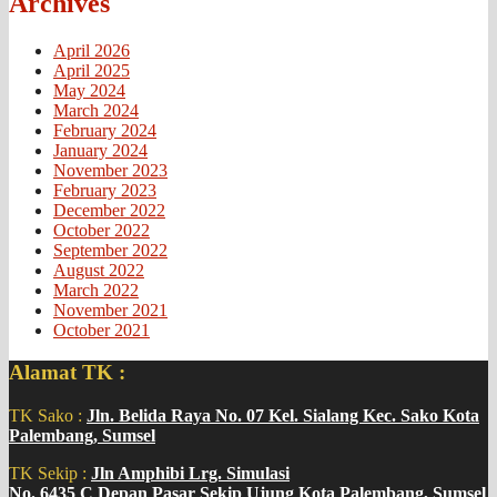
Archives
April 2026
April 2025
May 2024
March 2024
February 2024
January 2024
November 2023
February 2023
December 2022
October 2022
September 2022
August 2022
March 2022
November 2021
October 2021
Alamat TK :
TK Sako :
Jln. Belida Raya No. 07 Kel. Sialang Kec. Sako Kota
Palembang, Sumsel
TK Sekip :
Jln Amphibi Lrg. Simulasi
No. 6435 C Depan Pasar Sekip Ujung Kota Palembang, Sumsel