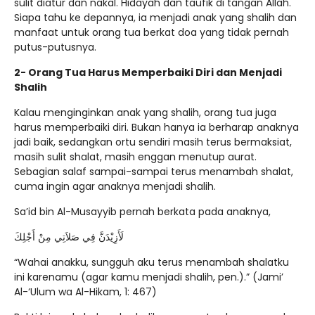
sulit diatur dan nakal. Hidayah dan taufik di tangan Allah.
Siapa tahu ke depannya, ia menjadi anak yang shalih dan
manfaat untuk orang tua berkat doa yang tidak pernah
putus-putusnya.
2- Orang Tua Harus Memperbaiki Diri dan Menjadi
Shalih
Kalau menginginkan anak yang shalih, orang tua juga
harus memperbaiki diri. Bukan hanya ia berharap anaknya
jadi baik, sedangkan ortu sendiri masih terus bermaksiat,
masih sulit shalat, masih enggan menutup aurat.
Sebagian salaf sampai-sampai terus menambah shalat,
cuma ingin agar anaknya menjadi shalih.
Sa’id bin Al-Musayyib pernah berkata pada anaknya,
لَأَزِيْدَنَّ فِي صَلاَتِي مِنْ أَجْلِكَ
“Wahai anakku, sungguh aku terus menambah shalatku
ini karenamu (agar kamu menjadi shalih, pen.).” (Jami’
Al-‘Ulum wa Al-Hikam, 1: 467)