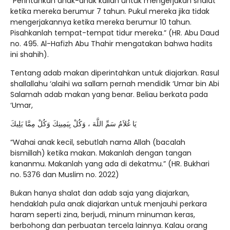
“Perintahkan anak-anak kalian untuk mengerjakan shalat
ketika mereka berumur 7 tahun. Pukul mereka jika tidak
mengerjakannya ketika mereka berumur 10 tahun.
Pisahkanlah tempat-tempat tidur mereka.” (HR. Abu Daud
no. 495. Al-Hafizh Abu Thahir mengatakan bahwa hadits
ini shahih).
Tentang adab makan diperintahkan untuk diajarkan. Rasul
shallallahu ‘alaihi wa sallam pernah mendidik ‘Umar bin Abi
Salamah adab makan yang benar. Beliau berkata pada
‘Umar,
يَا غُلاَمُ سَمِّ اللَّهَ ، وَكُلْ بِيَمِينِكَ وَكُلْ مِمَّا يَلِيكَ
“Wahai anak kecil, sebutlah nama Allah (bacalah
bismillah) ketika makan. Makanlah dengan tangan
kananmu. Makanlah yang ada di dekatmu.” (HR. Bukhari
no. 5376 dan Muslim no. 2022)
Bukan hanya shalat dan adab saja yang diajarkan,
hendaklah pula anak diajarkan untuk menjauhi perkara
haram seperti zina, berjudi, minum minuman keras,
berbohong dan perbuatan tercela lainnya. Kalau orang