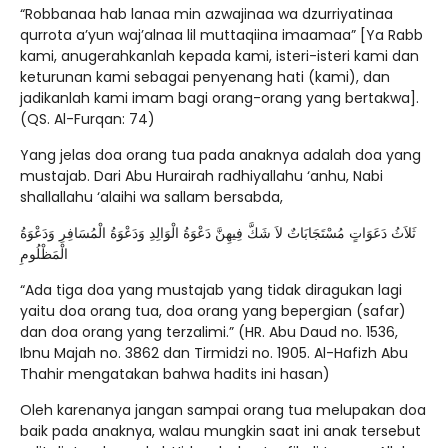
“Robbanaa hab lanaa min azwajinaa wa dzurriyatinaa
qurrota a’yun waj’alnaa lil muttaqiina imaamaa” [Ya Rabb
kami, anugerahkanlah kepada kami, isteri-isteri kami dan
keturunan kami sebagai penyenang hati (kami), dan
jadikanlah kami imam bagi orang-orang yang bertakwa].
(QS. Al-Furqan: 74)
Yang jelas doa orang tua pada anaknya adalah doa yang
mustajab. Dari Abu Hurairah radhiyallahu ‘anhu, Nabi
shallallahu ‘alaihi wa sallam bersabda,
ثَلاَثُ دَعَوَاتٍ مُسْتَجَابَاتٌ لاَ شَكَّ فِيهِنَّ دَعْوَةُ الْوَالِدِ وَدَعْوَةُ الْمُسَافِرِ وَدَعْوَةُ
الْمَظْلُومِ
“Ada tiga doa yang mustajab yang tidak diragukan lagi
yaitu doa orang tua, doa orang yang bepergian (safar)
dan doa orang yang terzalimi.” (HR. Abu Daud no. 1536,
Ibnu Majah no. 3862 dan Tirmidzi no. 1905. Al-Hafizh Abu
Thahir mengatakan bahwa hadits ini hasan)
Oleh karenanya jangan sampai orang tua melupakan doa
baik pada anaknya, walau mungkin saat ini anak tersebut