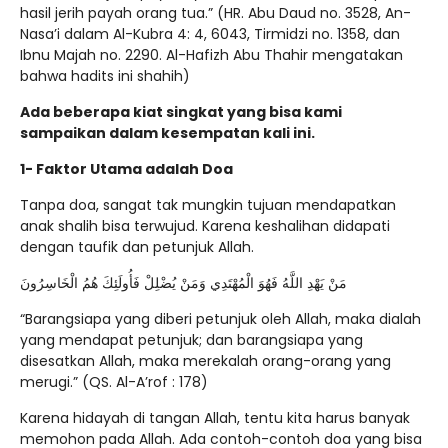
hasil jerih payah orang tua.” (HR. Abu Daud no. 3528, An-
Nasa’i dalam Al-Kubra 4: 4, 6043, Tirmidzi no. 1358, dan
Ibnu Majah no. 2290. Al-Hafizh Abu Thahir mengatakan
bahwa hadits ini shahih)
Ada beberapa kiat singkat yang bisa kami
sampaikan dalam kesempatan kali ini.
1- Faktor Utama adalah Doa
Tanpa doa, sangat tak mungkin tujuan mendapatkan
anak shalih bisa terwujud. Karena keshalihan didapati
dengan taufik dan petunjuk Allah.
مَنْ يَهْدِ اللَّهُ فَهُوَ الْمُهْتَدِي وَمَنْ يُضْلِلْ فَأُولَئِكَ هُمُ الْخَاسِرُونَ
“Barangsiapa yang diberi petunjuk oleh Allah, maka dialah
yang mendapat petunjuk; dan barangsiapa yang
disesatkan Allah, maka merekalah orang-orang yang
merugi.” (QS. Al-A’rof : 178)
Karena hidayah di tangan Allah, tentu kita harus banyak
memohon pada Allah. Ada contoh-contoh doa yang bisa