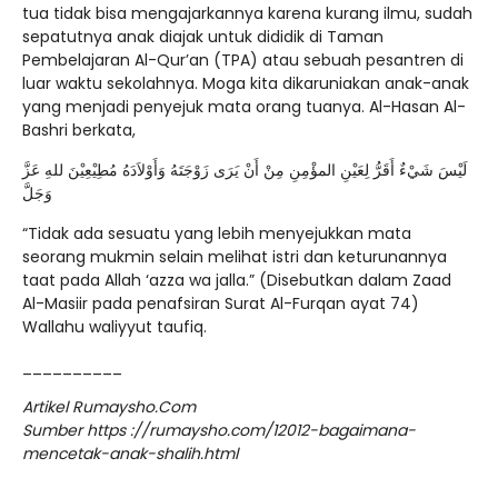
tua tidak bisa mengajarkannya karena kurang ilmu, sudah
sepatutnya anak diajak untuk dididik di Taman
Pembelajaran Al-Qur’an (TPA) atau sebuah pesantren di
luar waktu sekolahnya. Moga kita dikaruniakan anak-anak
yang menjadi penyejuk mata orang tuanya. Al-Hasan Al-
Bashri berkata,
لَيْسَ شَيْءٌ أَقَرُّ لِعَيْنِ المؤْمِنِ مِنْ أَنْ يَرَى زَوْجَتَهُ وَأَوْلاَدَهُ مُطِيْعِيْنَ للهِ عَزَّ
وَجَلَّ
“Tidak ada sesuatu yang lebih menyejukkan mata
seorang mukmin selain melihat istri dan keturunannya
taat pada Allah ‘azza wa jalla.” (Disebutkan dalam Zaad
Al-Masiir pada penafsiran Surat Al-Furqan ayat 74)
Wallahu waliyyut taufiq.
__________
Artikel Rumaysho.Com
Sumber https ://rumaysho.com/12012-bagaimana-
mencetak-anak-shalih.html