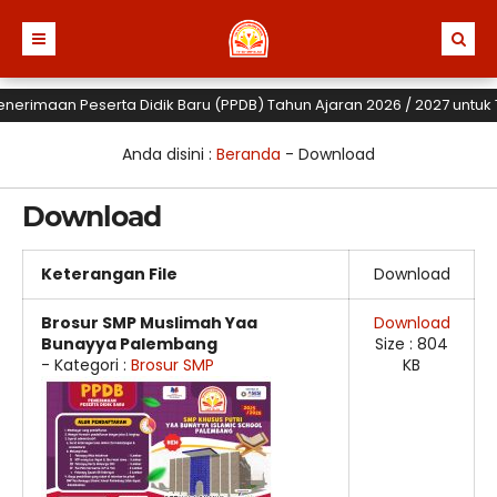
erimaan Peserta Didik Baru (PPDB) Tahun Ajaran 2026 / 2027 untuk TK,
Anda disini :
Beranda
-
Download
Download
Keterangan File
Download
Brosur SMP Muslimah Yaa
Download
Bunayya Palembang
Size : 804
- Kategori :
Brosur SMP
KB