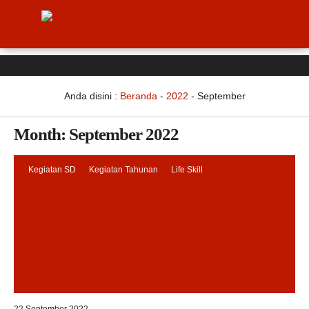
Anda disini :
Beranda
-
2022
-
September
Month:
September 2022
Kegiatan SD
Kegiatan Tahunan
Life Skill