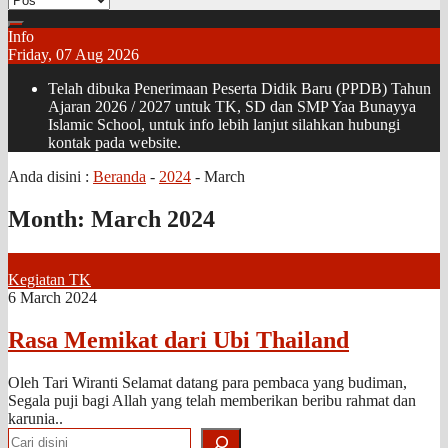
Info
Friday, 07 Aug 2026
Telah dibuka Penerimaan Peserta Didik Baru (PPDB) Tahun
Ajaran 2026 / 2027 untuk TK, SD dan SMP Yaa Bunayya
Islamic School, untuk info lebih lanjut silahkan hubungi
kontak pada website.
Anda disini :
Beranda
-
2024
-
March
Month:
March 2024
Kegiatan TK
6 March 2024
Rasa Memikat dari Ubi Thailand
Oleh Tari Wiranti Selamat datang para pembaca yang budiman,
Segala puji bagi Allah yang telah memberikan beribu rahmat dan
karunia..
Search