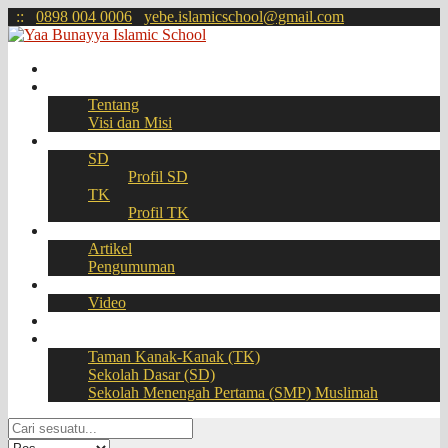
:
:
0898 004 0006
yebe.islamicschool@gmail.com
Beranda
Profil
Tentang
Visi dan Misi
Akademik
SD
Profil SD
TK
Profil TK
Berita
Artikel
Pengumuman
Galeri
Video
Download
BOOKING SEAT – PPDB Online
Taman Kanak-Kanak (TK)
Sekolah Dasar (SD)
Sekolah Menengah Pertama (SMP) Muslimah