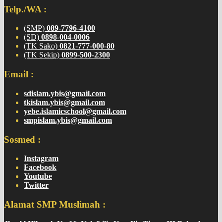
Telp./WA :
(SMP)
089-7796-4100
(SD)
0898-004-0006
(TK Sako)
0821-777-000-80
(TK Sekip)
0899-500-2300
Email :
sdislam.ybis@gmail.com
tkislam.ybis@gmail.com
yebe.islamicschool@gmail.com
smpislam.ybis@gmail.com
Sosmed :
Instagram
Facebook
Youtube
Twitter
Alamat SMP Muslimah :