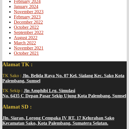
February 2024
January 2024
November 2023
February 2023
December 2022
October 2022
September 2022
August 2022
March 2022
November 2021
October 2021
Alamat TK :
TK Sako :
Jln. Belida Raya No. 07 Kel. Sialang Kec. Sako Kota
Palembang, Sumsel
TK Sekip :
Jln Amphibi Lrg. Simulasi
No. 6435 C Depan Pasar Sekip Ujung Kota Palembang, Sumsel
Alamat SD :
Jln. Siaran, Lorong Cempaka IV RT. 17 Kelurahan Sako
Kecamatan Sako, Kota Palembang, Sumatera Selatan.