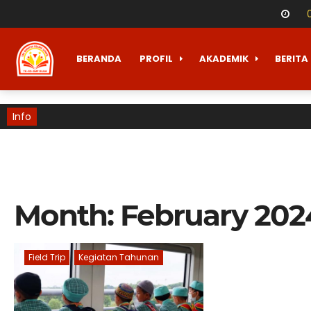
BERANDA
PROFIL
AKADEMIK
BERITA
Info
Month:
February 202
Field Trip
Kegiatan Tahunan