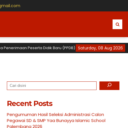
gmail.com
enerimaan Peserta Didik Baru (PPDB) Tahun Ajaran 2026 / 2027 untuk 
Saturday, 08 Aug 2026
Search
Recent Posts
Pengumuman Hasil Seleksi Administrasi Calon
Pegawai SD & SMP Yaa Bunayya Islamic School
Palembang 2026