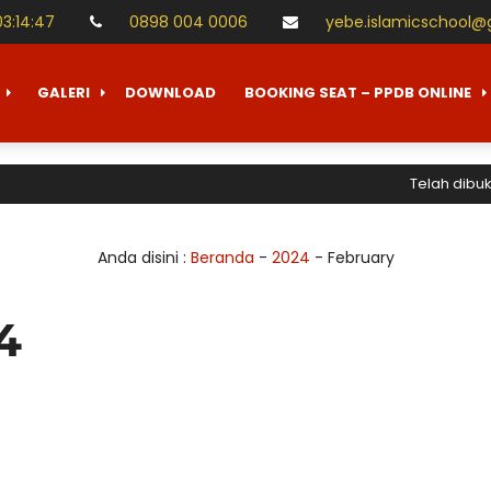
03
:
14
:
47
0898 004 0006
yebe.islamicschool@
GALERI
DOWNLOAD
BOOKING SEAT – PPDB ONLINE
Telah dibuka P
Anda disini :
Beranda
-
2024
-
February
4