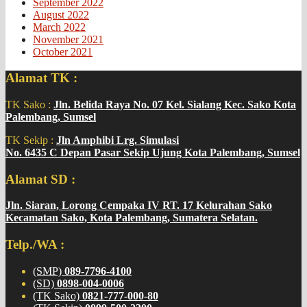
September 2022
August 2022
March 2022
November 2021
October 2021
Alamat TK :
TK Sako :
Jln. Belida Raya No. 07 Kel. Sialang Kec. Sako Kota
Palembang, Sumsel
TK Sekip :
Jln Amphibi Lrg. Simulasi
No. 6435 C Depan Pasar Sekip Ujung Kota Palembang, Sumsel
Alamat SD :
Jln. Siaran, Lorong Cempaka IV RT. 17 Kelurahan Sako
Kecamatan Sako, Kota Palembang, Sumatera Selatan.
Telp./WA :
(SMP)
089-7796-4100
(SD)
0898-004-0006
(TK Sako)
0821-777-000-80