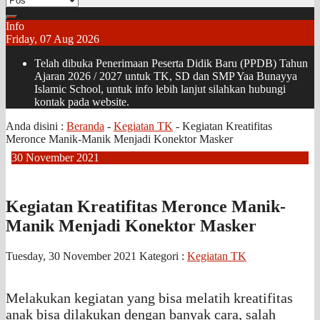
Info
Friday, 07 Aug 2026
Telah dibuka Penerimaan Peserta Didik Baru (PPDB) Tahun
Ajaran 2026 / 2027 untuk TK, SD dan SMP Yaa Bunayya
Islamic School, untuk info lebih lanjut silahkan hubungi
kontak pada website.
Anda disini :
Beranda
-
Kegiatan TK
-
Kegiatan Kreatifitas
Meronce Manik-Manik Menjadi Konektor Masker
30
November
2021
Kegiatan Kreatifitas Meronce Manik-
Manik Menjadi Konektor Masker
Tuesday, 30 November 2021
Kategori :
Kegiatan TK
Melakukan kegiatan yang bisa melatih kreatifitas
anak bisa dilakukan dengan banyak cara, salah