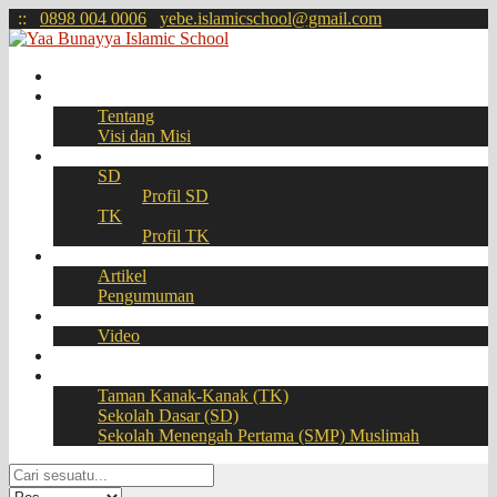
:
:
0898 004 0006
yebe.islamicschool@gmail.com
Beranda
Profil
Tentang
Visi dan Misi
Akademik
SD
Profil SD
TK
Profil TK
Berita
Artikel
Pengumuman
Galeri
Video
Download
BOOKING SEAT – PPDB Online
Taman Kanak-Kanak (TK)
Sekolah Dasar (SD)
Sekolah Menengah Pertama (SMP) Muslimah