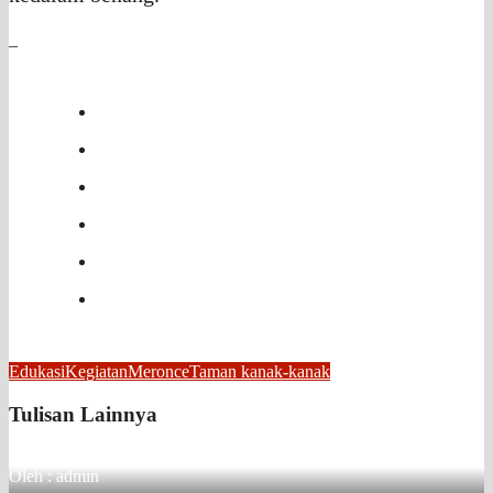
_
Edukasi
Kegiatan
Meronce
Taman kanak-kanak
Tulisan Lainnya
Oleh : admin