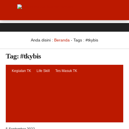
Anda disini :
Beranda
- Tags :
#tkybis
Tag:
#tkybis
Kegiatan TK
Life Skill
Tes Masuk TK