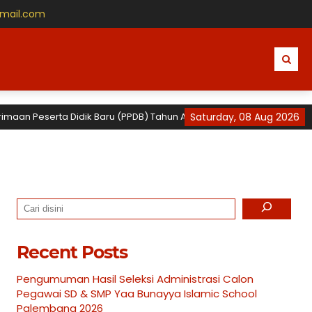
gmail.com
an Peserta Didik Baru (PPDB) Tahun Ajaran 2026 / 2027 untuk TK, SD d
Saturday, 08 Aug 2026
Search
Recent Posts
Pengumuman Hasil Seleksi Administrasi Calon
Pegawai SD & SMP Yaa Bunayya Islamic School
Palembang 2026