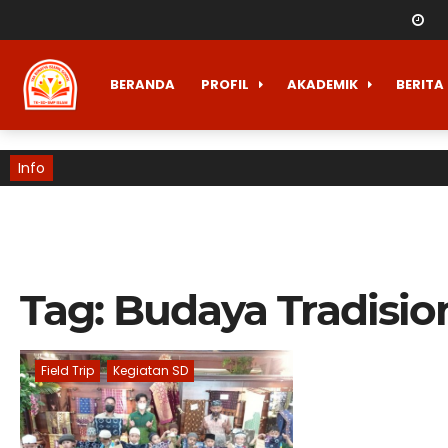
BERANDA
PROFIL
AKADEMIK
BERITA
Info
Tag:
Budaya Tradisio
Field Trip
Kegiatan SD