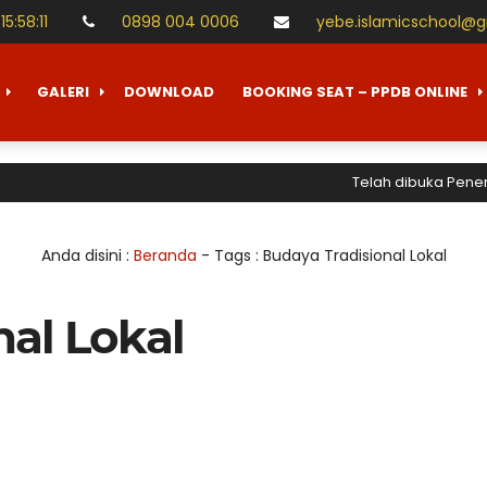
15
:
58
:
11
0898 004 0006
yebe.islamicschool@
GALERI
DOWNLOAD
BOOKING SEAT – PPDB ONLINE
Telah dibuka Penerima
Anda disini :
Beranda
- Tags :
Budaya Tradisional Lokal
nal Lokal