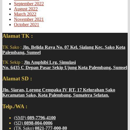
September 2022
August 2022
March 2022
November 2021
October 2021
Alamat TK :
TK Sako :
Jln. Belida Raya No. 07 Kel. Sialang Kec. Sako Kota
Palembang, Sumsel
TK Sekip :
Jln Amphibi Lrg. Simulasi
No. 6435 C Depan Pasar Sekip Ujung Kota Palembang, Sumsel
Alamat SD :
Jln. Siaran, Lorong Cempaka IV RT. 17 Kelurahan Sako
Kecamatan Sako, Kota Palembang, Sumatera Selatan.
Telp./WA :
(SMP)
089-7796-4100
(SD)
0898-004-0006
(TK Sako)
0821-777-000-80