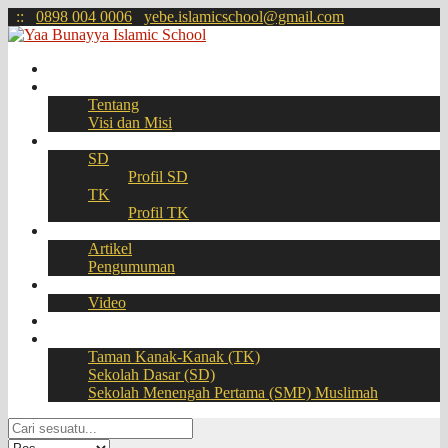
:
:
0898 004 0006
yebe.islamicschool@gmail.com
Beranda
Profil
Tentang
Visi dan Misi
Akademik
SD
Profil SD
TK
Profil TK
Berita
Artikel
Pengumuman
Galeri
Video
Download
BOOKING SEAT – PPDB Online
Taman Kanak-Kanak (TK)
Sekolah Dasar (SD)
Sekolah Menengah Pertama (SMP) Muslimah