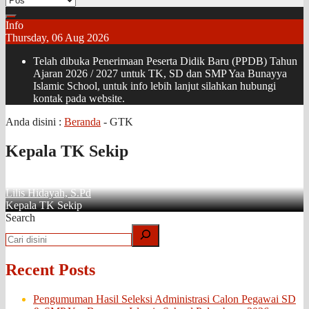
Info
Thursday, 06 Aug 2026
Telah dibuka Penerimaan Peserta Didik Baru (PPDB) Tahun
Ajaran 2026 / 2027 untuk TK, SD dan SMP Yaa Bunayya
Islamic School, untuk info lebih lanjut silahkan hubungi
kontak pada website.
Anda disini :
Beranda
-
GTK
Kepala TK Sekip
Lilis Hidayah, S.Pd
Kepala TK Sekip
Search
Recent Posts
Pengumuman Hasil Seleksi Administrasi Calon Pegawai SD