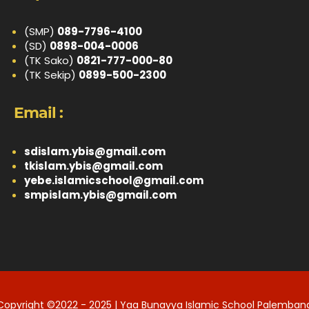
(SMP)
089-7796-4100
(SD)
0898-004-0006
(TK Sako)
0821-777-000-80
(TK Sekip)
0899-500-2300
Email :
sdislam.ybis@gmail.com
tkislam.ybis@gmail.com
yebe.islamicschool@gmail.com
smpislam.ybis@gmail.com
Copyright ©2022 - 2025 | Yaa Bunayya Islamic School Palemban