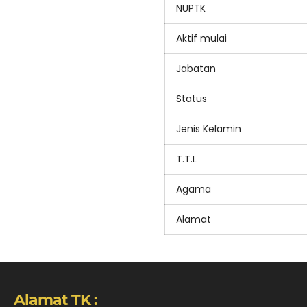
NUPTK
Aktif mulai
Jabatan
Status
Jenis Kelamin
T.T.L
Agama
Alamat
Alamat TK :