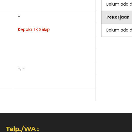
Belum ada 
-
Pekerjaan
Kepala TK Sekip
Belum ada 
-, -
Telp./WA :