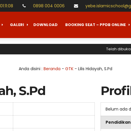
01
:
11
:
08
0898 004 0006
yebe.islamicschool@
GALERI
DOWNLOAD
BOOKING SEAT – PPDB ONLINE
Telah dibuka P
Anda disini :
Beranda
-
GTK
-
Lilis Hidayah, S.Pd
yah, S.Pd
Profi
Belum ada 
Pendidikan