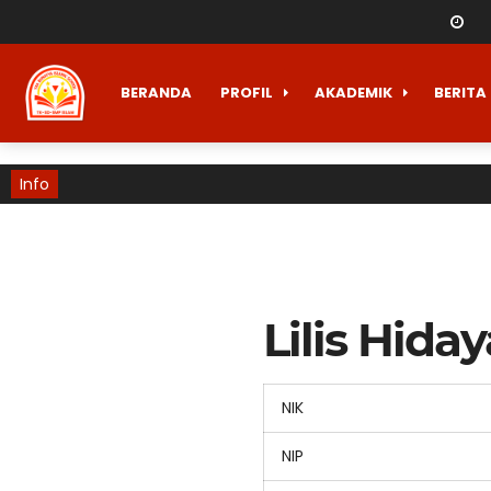
BERANDA
PROFIL
AKADEMIK
BERITA
Info
Lilis Hida
NIK
NIP