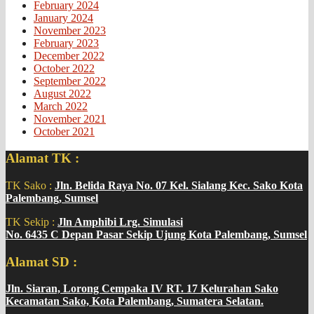
February 2024
January 2024
November 2023
February 2023
December 2022
October 2022
September 2022
August 2022
March 2022
November 2021
October 2021
Alamat TK :
TK Sako :
Jln. Belida Raya No. 07 Kel. Sialang Kec. Sako Kota
Palembang, Sumsel
TK Sekip :
Jln Amphibi Lrg. Simulasi
No. 6435 C Depan Pasar Sekip Ujung Kota Palembang, Sumsel
Alamat SD :
Jln. Siaran, Lorong Cempaka IV RT. 17 Kelurahan Sako
Kecamatan Sako, Kota Palembang, Sumatera Selatan.