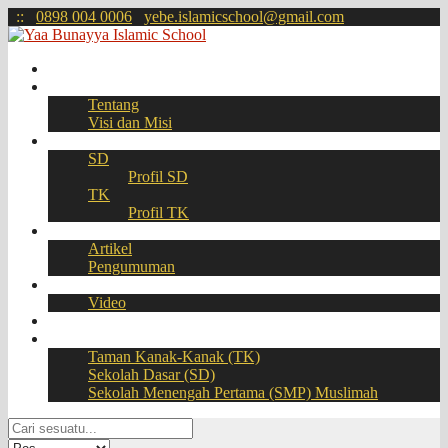
:
:
0898 004 0006
yebe.islamicschool@gmail.com
Beranda
Profil
Tentang
Visi dan Misi
Akademik
SD
Profil SD
TK
Profil TK
Berita
Artikel
Pengumuman
Galeri
Video
Download
BOOKING SEAT – PPDB Online
Taman Kanak-Kanak (TK)
Sekolah Dasar (SD)
Sekolah Menengah Pertama (SMP) Muslimah