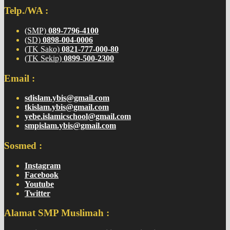
Telp./WA :
(SMP)
089-7796-4100
(SD)
0898-004-0006
(TK Sako)
0821-777-000-80
(TK Sekip)
0899-500-2300
Email :
sdislam.ybis@gmail.com
tkislam.ybis@gmail.com
yebe.islamicschool@gmail.com
smpislam.ybis@gmail.com
Sosmed :
Instagram
Facebook
Youtube
Twitter
Alamat SMP Muslimah :