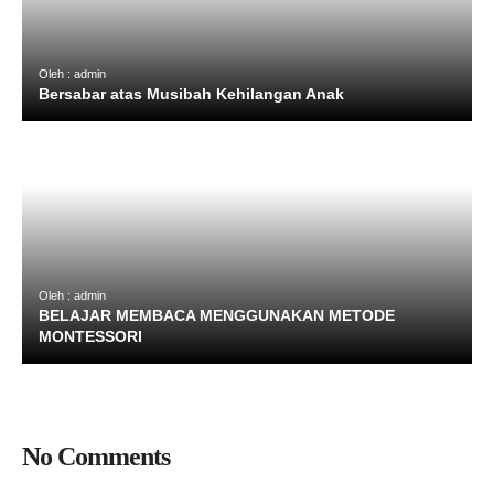
Oleh : admin
Bersabar atas Musibah Kehilangan Anak
Oleh : admin
BELAJAR MEMBACA MENGGUNAKAN METODE
MONTESSORI
No Comments