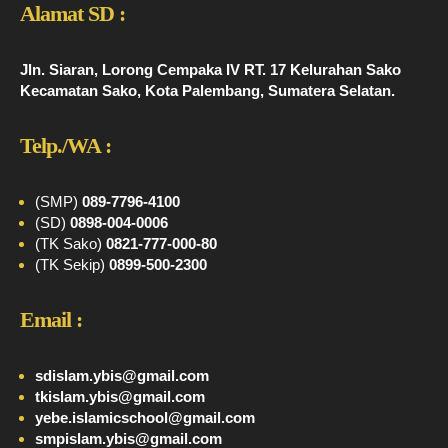
Alamat SD :
Jln. Siaran, Lorong Cempaka IV RT. 17 Kelurahan Sako
Kecamatan Sako, Kota Palembang, Sumatera Selatan.
Telp./WA :
(SMP)
089-7796-4100
(SD)
0898-004-0006
(TK Sako)
0821-777-000-80
(TK Sekip)
0899-500-2300
Email :
sdislam.ybis@gmail.com
tkislam.ybis@gmail.com
yebe.islamicschool@gmail.com
smpislam.ybis@gmail.com