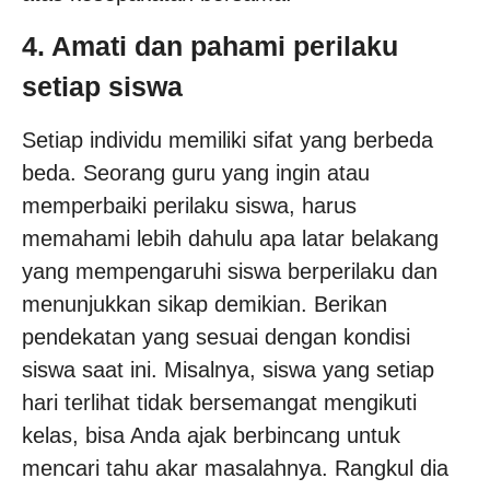
4. Amati dan pahami perilaku
setiap siswa
Setiap individu memiliki sifat yang berbeda
beda. Seorang guru yang ingin atau
memperbaiki perilaku siswa, harus
memahami lebih dahulu apa latar belakang
yang mempengaruhi siswa berperilaku dan
menunjukkan sikap demikian. Berikan
pendekatan yang sesuai dengan kondisi
siswa saat ini. Misalnya, siswa yang setiap
hari terlihat tidak bersemangat mengikuti
kelas, bisa Anda ajak berbincang untuk
mencari tahu akar masalahnya. Rangkul dia