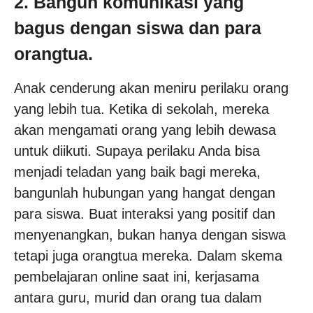
2. Bangun komunikasi yang
bagus dengan siswa dan para
orangtua.
Anak cenderung akan meniru perilaku orang
yang lebih tua. Ketika di sekolah, mereka
akan mengamati orang yang lebih dewasa
untuk diikuti. Supaya perilaku Anda bisa
menjadi teladan yang baik bagi mereka,
bangunlah hubungan yang hangat dengan
para siswa. Buat interaksi yang positif dan
menyenangkan, bukan hanya dengan siswa
tetapi juga orangtua mereka. Dalam skema
pembelajaran online saat ini, kerjasama
antara guru, murid dan orang tua dalam