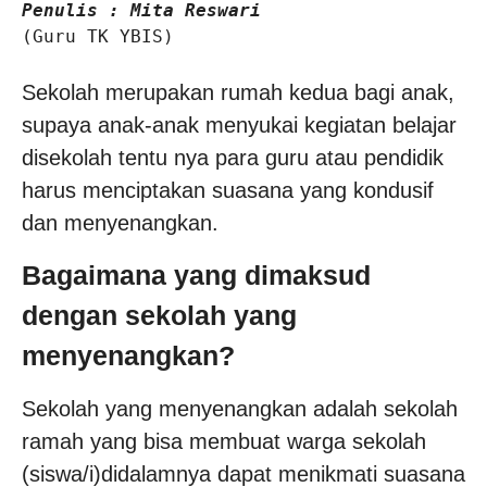
Penulis : Mita Reswari
(Guru TK YBIS)

Sekolah merupakan rumah kedua bagi anak,
supaya anak-anak menyukai kegiatan belajar
disekolah tentu nya para guru atau pendidik
harus menciptakan suasana yang kondusif
dan menyenangkan.
Bagaimana yang dimaksud
dengan sekolah yang
menyenangkan?
Sekolah yang menyenangkan adalah sekolah
ramah yang bisa membuat warga sekolah
(siswa/i)didalamnya dapat menikmati suasana