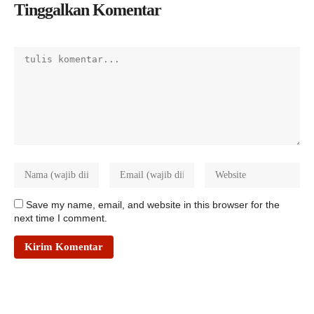
Tinggalkan Komentar
Save my name, email, and website in this browser for the
next time I comment.