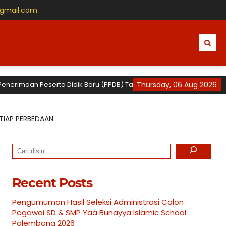
gmail.com
an Peserta Didik Baru (PPDB) Tahun Ajaran 2026 / 2027 untuk TK, SD 
Thursday, 06 Aug 2026
SETIAP PERBEDAAN
Search
Recent Posts
Pengumuman Hasil Seleksi Administrasi Calon
Pegawai SD & SMP Yaa Bunayya Islamic School
Palembang 2026