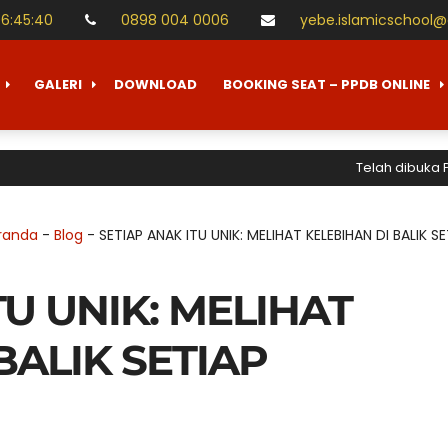
06
:
45
:
41
0898 004 0006
yebe.islamicschool@
GALERI
DOWNLOAD
BOOKING SEAT – PPDB ONLINE
Telah dibuka Penerima
randa
-
Blog
-
SETIAP ANAK ITU UNIK: MELIHAT KELEBIHAN DI BALIK 
TU UNIK: MELIHAT
BALIK SETIAP