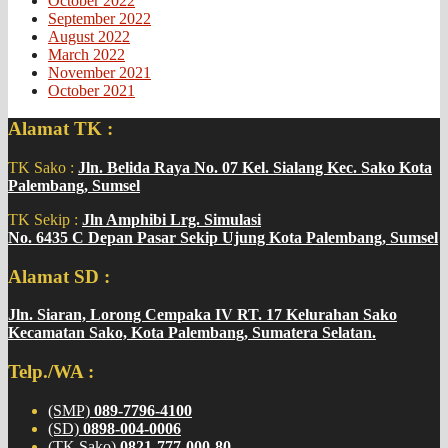
October 2022
September 2022
August 2022
March 2022
November 2021
October 2021
Alamat TK :
TK Sako :
Jln. Belida Raya No. 07 Kel. Sialang Kec. Sako Kota
Palembang, Sumsel
TK Sekip :
Jln Amphibi Lrg. Simulasi
No. 6435 C Depan Pasar Sekip Ujung Kota Palembang, Sumsel
Alamat SD :
Jln. Siaran, Lorong Cempaka IV RT. 17 Kelurahan Sako
Kecamatan Sako, Kota Palembang, Sumatera Selatan.
Telp./WA :
(SMP)
089-7796-4100
(SD)
0898-004-0006
(TK Sako)
0821-777-000-80