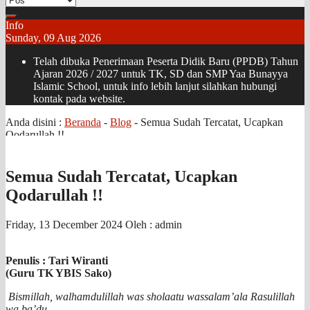
Info
Sunday, 09 Aug 2026
Telah dibuka Penerimaan Peserta Didik Baru (PPDB) Tahun
Ajaran 2026 / 2027 untuk TK, SD dan SMP Yaa Bunayya
Islamic School, untuk info lebih lanjut silahkan hubungi
kontak pada website.
Anda disini :
Beranda
-
Blog
-
Semua Sudah Tercatat, Ucapkan
Qodarullah !!
Semua Sudah Tercatat, Ucapkan
Qodarullah !!
Friday, 13 December 2024
Oleh : admin
Penulis : Tari Wiranti
(Guru TK YBIS Sako)
Bismillah, walhamdulillah was sholaatu wassalam’ala Rasulillah
wa ba’du.