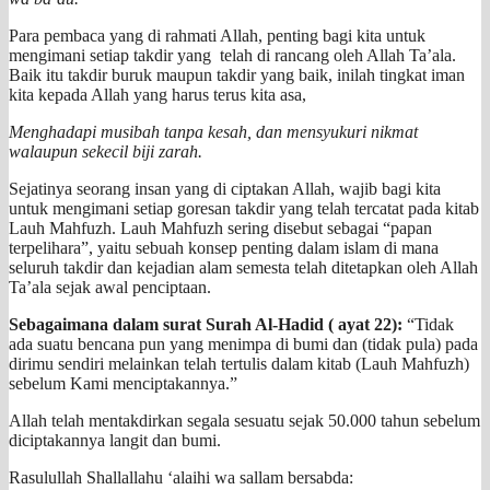
Para pembaca yang di rahmati Allah, penting bagi kita untuk
mengimani setiap takdir yang telah di rancang oleh Allah Ta’ala.
Baik itu takdir buruk maupun takdir yang baik, inilah tingkat iman
kita kepada Allah yang harus terus kita asa,
Menghadapi musibah tanpa kesah, dan mensyukuri nikmat
walaupun sekecil biji zarah.
Sejatinya seorang insan yang di ciptakan Allah, wajib bagi kita
untuk mengimani setiap goresan takdir yang telah tercatat pada kitab
Lauh Mahfuzh. Lauh Mahfuzh sering disebut sebagai “papan
terpelihara”, yaitu sebuah konsep penting dalam islam di mana
seluruh takdir dan kejadian alam semesta telah ditetapkan oleh Allah
Ta’ala sejak awal penciptaan.
Sebagaimana dalam surat Surah Al-Hadid ( ayat 22):
“Tidak
ada suatu bencana pun yang menimpa di bumi dan (tidak pula) pada
dirimu sendiri melainkan telah tertulis dalam kitab (Lauh Mahfuzh)
sebelum Kami menciptakannya.”
Allah telah mentakdirkan segala sesuatu sejak 50.000 tahun sebelum
diciptakannya langit dan bumi.
Rasulullah Shallallahu ‘alaihi wa sallam bersabda: