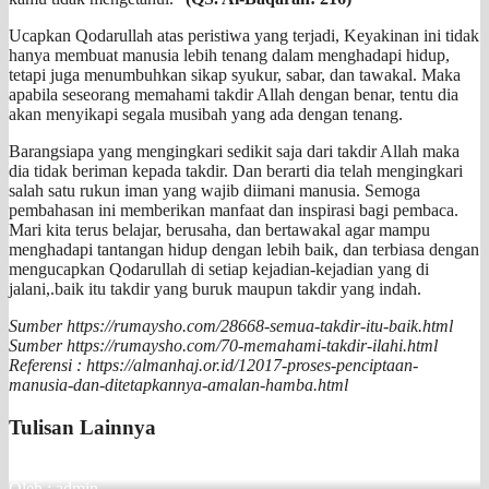
Ucapkan Qodarullah atas peristiwa yang terjadi, Keyakinan ini tidak
hanya membuat manusia lebih tenang dalam menghadapi hidup,
tetapi juga menumbuhkan sikap syukur, sabar, dan tawakal. Maka
apabila seseorang memahami takdir Allah dengan benar, tentu dia
akan menyikapi segala musibah yang ada dengan tenang.
Barangsiapa yang mengingkari sedikit saja dari takdir Allah maka
dia tidak beriman kepada takdir. Dan berarti dia telah mengingkari
salah satu rukun iman yang wajib diimani manusia. Semoga
pembahasan ini memberikan manfaat dan inspirasi bagi pembaca.
Mari kita terus belajar, berusaha, dan bertawakal agar mampu
menghadapi tantangan hidup dengan lebih baik, dan terbiasa dengan
mengucapkan Qodarullah di setiap kejadian-kejadian yang di
jalani,.baik itu takdir yang buruk maupun takdir yang indah.
Sumber https://rumaysho.com/28668-semua-takdir-itu-baik.html
Sumber https://rumaysho.com/70-memahami-takdir-ilahi.html
Referensi : https://almanhaj.or.id/12017-proses-penciptaan-
manusia-dan-ditetapkannya-amalan-hamba.html
Tulisan Lainnya
Oleh : admin