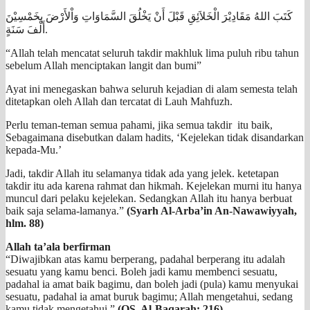
كَتَبَ اللهُ مَقَادِيْرَ الْخَلاَئِقِ قَبْلَ أَنْ يَخْلُقَ السَّمَاوَاتِ وَاْلأَرْضَ بِخَمْسِيْنَ
أَلْفَ سَنَةٍ.
“Allah telah mencatat seluruh takdir makhluk lima puluh ribu tahun
sebelum Allah menciptakan langit dan bumi”
Ayat ini menegaskan bahwa seluruh kejadian di alam semesta telah
ditetapkan oleh Allah dan tercatat di Lauh Mahfuzh.
Perlu teman-teman semua pahami, jika semua takdir itu baik,
Sebagaimana disebutkan dalam hadits, ‘Kejelekan tidak disandarkan
kepada-Mu.’
Jadi, takdir Allah itu selamanya tidak ada yang jelek. ketetapan
takdir itu ada karena rahmat dan hikmah. Kejelekan murni itu hanya
muncul dari pelaku kejelekan. Sedangkan Allah itu hanya berbuat
baik saja selama-lamanya.”
(Syarh Al-Arba’in An-Nawawiyyah,
hlm. 88)
Allah ta’ala berfirman
“Diwajibkan atas kamu berperang, padahal berperang itu adalah
sesuatu yang kamu benci. Boleh jadi kamu membenci sesuatu,
padahal ia amat baik bagimu, dan boleh jadi (pula) kamu menyukai
sesuatu, padahal ia amat buruk bagimu; Allah mengetahui, sedang
kamu tidak mengetahui.”
(QS. Al-Baqarah: 216)