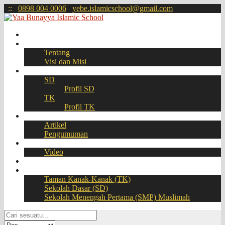
:
:
0898 004 0006
yebe.islamicschool@gmail.com
Beranda
Profil
Tentang
Visi dan Misi
Akademik
SD
Profil SD
TK
Profil TK
Berita
Artikel
Pengumuman
Galeri
Video
Download
BOOKING SEAT – PPDB Online
Taman Kanak-Kanak (TK)
Sekolah Dasar (SD)
Sekolah Menengah Pertama (SMP) Muslimah