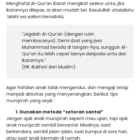
Menghafal Al-Qur’an ibarat mengikat seekor unta, jika
ikatannya dilepas, ia akan mudah lari. Rasulullah
shalallahu
‘alaihi wa sallam
bersabda,
“Jagalah Al-Qur’an (dengan rutin
membacanya). Demi dzat yang jiwa
Muhammad berada di tangan-Nya, sungguh Al-
Qur’an itu lebih cepat lasnya daripada unta dari
ikatannya.”
(HR. Bukhori dan Muslim)
Agar hafalan anak tidak mengendur, dan mengaji tetap
menjadi aktivitas yang menyenangkan, berikut tips
muroja’ah yang asyik :
1. Gunakan metode “setoran santai”
Jangan ajak anak muroja’ah seperti mau ujian, tapi ajak
anak muroja’ah sambil bersantai. Misalnya, saat
berkendara, sambil jalan-jalan, saat kumpul di sore hari,
atau saat anak bermain di rumah.