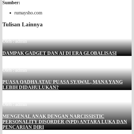
Sumber:
rumaysho.com
Tulisan Lainnya
Oleh : admin
DAMPAK GADGET DAN AI DI ERA GLOBALISASI
Oleh : admin
PUASA QADHA ATAU PUASA SYAWAL, MANA YANG
LEBIH DIDAHULUKAN?
Oleh : admin
MENGENAL ANAK DENGAN NARCISSISTIC
PERSONALITY DISORDER (NPD) ANTARA LUKA DAN
PENCARIAN DIRI