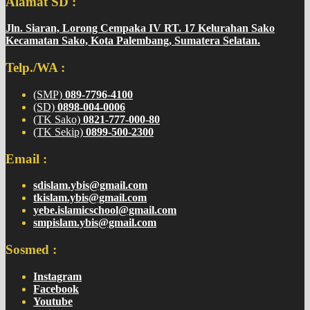
Alamat SD :
Jln. Siaran, Lorong Cempaka IV RT. 17 Kelurahan Sako
Kecamatan Sako, Kota Palembang, Sumatera Selatan.
Telp./WA :
(SMP)
089-7796-4100
(SD)
0898-004-0006
(TK Sako)
0821-777-000-80
(TK Sekip)
0899-500-2300
Email :
sdislam.ybis@gmail.com
tkislam.ybis@gmail.com
yebe.islamicschool@gmail.com
smpislam.ybis@gmail.com
Sosmed :
Instagram
Facebook
Youtube