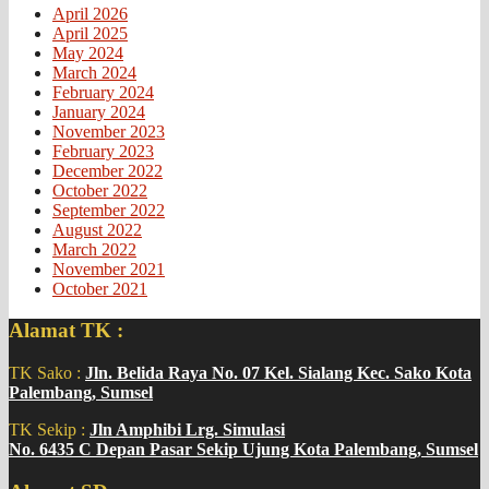
April 2026
April 2025
May 2024
March 2024
February 2024
January 2024
November 2023
February 2023
December 2022
October 2022
September 2022
August 2022
March 2022
November 2021
October 2021
Alamat TK :
TK Sako :
Jln. Belida Raya No. 07 Kel. Sialang Kec. Sako Kota
Palembang, Sumsel
TK Sekip :
Jln Amphibi Lrg. Simulasi
No. 6435 C Depan Pasar Sekip Ujung Kota Palembang, Sumsel