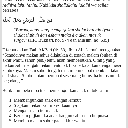
radhiyallahu ‘anhu
, Nabi kita
shallallahu ‘alaihi wa sallam
bersabda,
مَنْ صَلَّى الْبَرْدَيْنِ دَخَلَ الْجَنَّةَ
“
Barangsiapa yang mengerjakan shalat bardain (yaitu
shalat shubuh dan ashar) maka dia akan masuk
surga
.” (HR. Bukhari, no. 574 dan Muslim, no. 635)
Disebut dalam Fath Al-Bari (4:138), Ibnu Abi Jamrah mengatakan,
“Seandainya makan sahur dilakukan di tengah malam (bukan di
akhir waktu sahur, pen.) tentu akan memberatkan. Orang yang
makan sahur tengah malam tentu tak bisa terkalahkan dengan rasa
kantuknya. Makan sahur tengah malam pun dapat membuat lalai
dari shalat Shubuh atau membuat seseorang berusaha keras untuk
begadang.”
Berikut ini beberapa tips membangunkan anak untuk sahur:
Membangunkan anak dengan lembut
Siapkan makan sahur kesukaannya
Mengatur jam tidur anak
Berikan pujian jika anak bangun sahur dan berpuasa
Memilih makan sahur pada akhir waktu