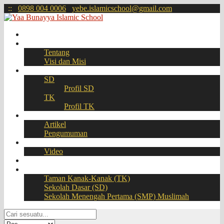
:
:
0898 004 0006
yebe.islamicschool@gmail.com
Beranda
Profil
Tentang
Visi dan Misi
Akademik
SD
Profil SD
TK
Profil TK
Berita
Artikel
Pengumuman
Galeri
Video
Download
BOOKING SEAT – PPDB Online
Taman Kanak-Kanak (TK)
Sekolah Dasar (SD)
Sekolah Menengah Pertama (SMP) Muslimah