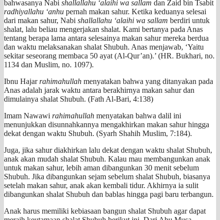
bahwasanya Nabi
shallallahu ‘alaihi wa sallam
dan Zaid bin Tsabit
radhiyallahu ‘anhu
pernah makan sahur. Ketika keduanya selesai
dari makan sahur, Nabi
shallallahu ‘alaihi wa sallam
berdiri untuk
shalat, lalu beliau mengerjakan shalat. Kami bertanya pada Anas
tentang berapa lama antara selesainya makan sahur mereka berdua
dan waktu melaksanakan shalat Shubuh. Anas menjawab, ‘Yaitu
sekitar seseorang membaca 50 ayat (Al-Qur’an).’ (HR. Bukhari, no.
1134 dan Muslim, no. 1097).
Ibnu Hajar
rahimahullah
menyatakan bahwa yang ditanyakan pada
Anas adalah jarak waktu antara berakhirnya makan sahur dan
dimulainya shalat Shubuh. (Fath Al-Bari, 4:138)
Imam Nawawi
rahimahullah
menyatakan bahwa dalil ini
menunjukkan disunnahkannya mengakhirkan makan sahur hingga
dekat dengan waktu Shubuh. (Syarh Shahih Muslim, 7:184).
Juga, jika sahur diakhirkan lalu dekat dengan waktu shalat Shubuh,
anak akan mudah shalat Shubuh. Kalau mau membangunkan anak
untuk makan sahur, lebih aman dibangunkan 30 menit sebelum
Shubuh. Jika dibangunkan sejam sebelum shalat Shubuh, biasanya
setelah makan sahur, anak akan kembali tidur. Akhirnya ia sulit
dibangunkan shalat Shubuh dan bablas hingga pagi baru terbangun.
Anak harus memiliki kebiasaan bangun shalat Shubuh agar dapat
meraih keutamaan shalat Shubuh berikut ini. Dari Abu Musa