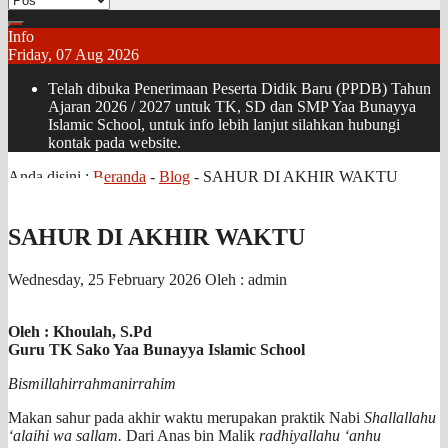
Info
Friday, 07 Aug 2026
Telah dibuka Penerimaan Peserta Didik Baru (PPDB) Tahun
Ajaran 2026 / 2027 untuk TK, SD dan SMP Yaa Bunayya
Islamic School, untuk info lebih lanjut silahkan hubungi
kontak pada website.
Anda disini :
Beranda
-
Blog
-
SAHUR DI AKHIR WAKTU
SAHUR DI AKHIR WAKTU
Wednesday, 25 February 2026
Oleh : admin
Oleh : Khoulah, S.Pd
Guru TK Sako Yaa Bunayya Islamic School
Bismillahirrahmanirrahim
Makan sahur pada akhir waktu merupakan praktik Nabi
Shallallahu
‘alaihi wa sallam.
Dari Anas bin Malik
radhiyallahu ‘anhu