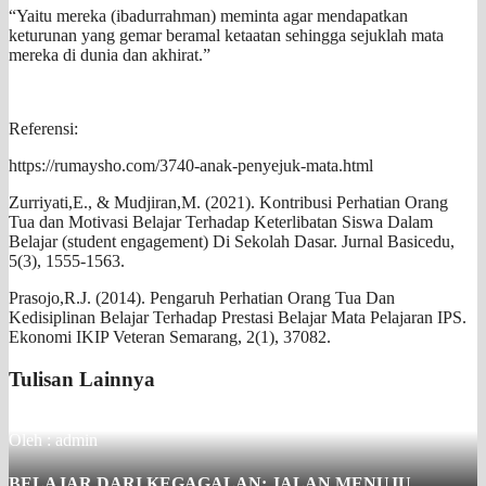
“Yaitu mereka (ibadurrahman) meminta agar mendapatkan
keturunan yang gemar beramal ketaatan sehingga sejuklah mata
mereka di dunia dan akhirat.”
Referensi:
https://rumaysho.com/3740-anak-penyejuk-mata.html
Zurriyati,E., & Mudjiran,M. (2021). Kontribusi Perhatian Orang
Tua dan Motivasi Belajar Terhadap Keterlibatan Siswa Dalam
Belajar (student engagement) Di Sekolah Dasar. Jurnal Basicedu,
5(3), 1555-1563.
Prasojo,R.J. (2014). Pengaruh Perhatian Orang Tua Dan
Kedisiplinan Belajar Terhadap Prestasi Belajar Mata Pelajaran IPS.
Ekonomi IKIP Veteran Semarang, 2(1), 37082.
Tulisan Lainnya
Oleh : admin
BELAJAR DARI KEGAGALAN: JALAN MENUJU