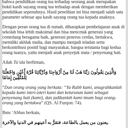
bahwa pendidikan orang tua terhadap seorang anak merupakan
bukti kasih sayang orang tua terhadap anak dengan memberikan
pendidikan sepenuhnya. Hasil penelitian ini bisa menjadi salah satu
parameter sebesar apa kasih sayang orang tua kepada anaknya.
Dengan peran orang tua di rumah, diharapkan pembelajaran anak di
sekolah bisa lebih maksimal dan bisa mencetak generasi yang
cemerlang beragama baik, generasi penerus cerdas, bertakwa,
memiliki akhlak mulia, dan mampu menjadi teladan serta
berkontribusi positif bagi masyarakat, bangsa terutama bagi kedua
orang tuanya, yaitu menjadi anak penyejuk mata / penyenang hati.
Allah
Ta’ala
berfirman,
وَالَّذِينَ يَقُولُونَ رَبَّنَا هَبْ لَنَا مِنْ أَزْوَاجِنَا وَذُرِّيَّاتِنَا قُرَّةَ أَعْيُنٍ وَاجْعَلْنَا
لِلْمُتَّقِينَ إِمَامًا
“
Dan orang orang yang berkata: “Ya Rabb kami, anugrahkanlah
kepada kami isteri-isteri kami dan keturunan kami sebagai
penyenang hati (kami), dan jadikanlah kami imam bagi orang-
orang yang bertakwa
” (QS. Al Furqon: 74).
Ibnu ‘Abbas berkata,
يعنون من يعمل بالطاعة، فتقرُّ به أعينهم في الدنيا والآخرة.