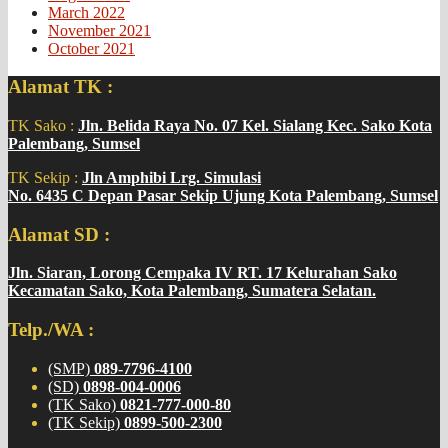
March 2022
November 2021
October 2021
Alamat TK :
TK Sako :
Jln. Belida Raya No. 07 Kel. Sialang Kec. Sako Kota
Palembang, Sumsel
TK Sekip :
Jln Amphibi Lrg. Simulasi
No. 6435 C Depan Pasar Sekip Ujung Kota Palembang, Sumsel
Alamat SD :
Jln. Siaran, Lorong Cempaka IV RT. 17 Kelurahan Sako
Kecamatan Sako, Kota Palembang, Sumatera Selatan.
Telp./WA :
(SMP)
089-7796-4100
(SD)
0898-004-0006
(TK Sako)
0821-777-000-80
(TK Sekip)
0899-500-2300