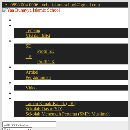
:
:
0898 004 0006
yebe.islamicschool@gmail.com
Beranda
Profil
Tentang
Visi dan Misi
Akademik
SD
Profil SD
TK
Profil TK
Berita
Artikel
Pengumuman
Galeri
Video
Download
BOOKING SEAT – PPDB Online
Taman Kanak-Kanak (TK)
Sekolah Dasar (SD)
Sekolah Menengah Pertama (SMP) Muslimah