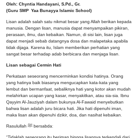
Oleh:
Chyntia Handayani, S.Pd., Gr.
(Guru SMP
Yaa Bunayya Islamic School)
Lisan adalah salah satu nikmat besar yang Allah berikan kepada
manusia. Dengan lisan, manusia dapat menyampaikan pikiran,
perasaan, ilmu, dan kebaikan. Namun, di sisi lain, lisan juga
dapat menjadi sebab datangnya dosa dan malapetaka apabila
tidak dijaga. Karena itu, Islam memberikan perhatian yang
sangat besar terhadap adab berbicara dan menjaga lisan.
Lisan sebagai Cermin Hati
Perkataan seseorang mencerminkan kondisi hatinya. Orang
yang hatinya baik biasanya mengucapkan kata-kata yang
lembut dan bermanfaat, sebaliknya hati yang kotor akan mudah
melahirkan ucapan yang kasar, menyakitkan, atau sia-sia. Ibnu
Qayyim Al-Jauziyah dalam bukunya Al-Fawaid menyebutkan
bahwa lisan adalah juru bicara hati. Jika hati dipenuhi iman,
maka lisan akan dipenuhi dzikir, doa, dan nasihat kebaikan.
Rasulullah ﷺ bersabda:
“Tidaklah seseorang itu beriman hingga lisannya terkendali dari