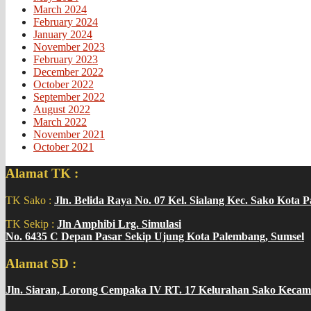
March 2024
February 2024
January 2024
November 2023
February 2023
December 2022
October 2022
September 2022
August 2022
March 2022
November 2021
October 2021
Alamat TK :
TK Sako :
Jln. Belida Raya No. 07 Kel. Sialang Kec. Sako Kota 
TK Sekip :
Jln Amphibi Lrg. Simulasi
No. 6435 C Depan Pasar Sekip Ujung Kota Palembang, Sumsel
Alamat SD :
Jln. Siaran, Lorong Cempaka IV RT. 17 Kelurahan Sako Kecam