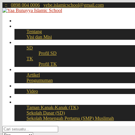
:
:
0898 004 0006
yebe.islamicschool@gmail.com
Beranda
Profil
Tentang
Visi dan Misi
Akademik
SD
Profil SD
TK
Profil TK
Berita
Artikel
Pengumuman
Galeri
Video
Download
BOOKING SEAT – PPDB Online
Taman Kanak-Kanak (TK)
Sekolah Dasar (SD)
Sekolah Menengah Pertama (SMP) Muslimah