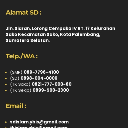
Alamat SD :
Jln. Siaran, Lorong Cempaka IV RT. 17 Kelurahan
Sako Kecamatan Sako, Kota Palembang,
Sumatera Selatan.
Telp./WA :
(SMP)
089-7796-4100
(SD)
0898-004-0006
(TK Sako)
0821-777-000-80
(TK Sekip)
0899-500-2300
Email :
sdislam.ybis@gmail.com
tkislam.ybis@gmail.com