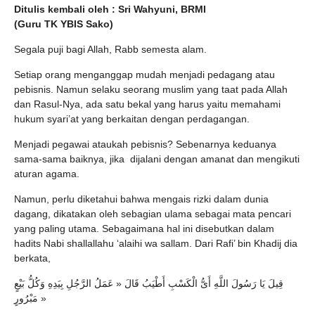
Ditulis kembali oleh : Sri Wahyuni, BRMI
(Guru TK YBIS Sako)
Segala puji bagi Allah, Rabb semesta alam.
Setiap orang menganggap mudah menjadi pedagang atau
pebisnis. Namun selaku seorang muslim yang taat pada Allah
dan Rasul-Nya, ada satu bekal yang harus yaitu memahami
hukum syari’at yang berkaitan dengan perdagangan.
Menjadi pegawai ataukah pebisnis? Sebenarnya keduanya
sama-sama baiknya, jika dijalani dengan amanat dan mengikuti
aturan agama.
Namun, perlu diketahui bahwa mengais rizki dalam dunia
dagang, dikatakan oleh sebagian ulama sebagai mata pencari
yang paling utama. Sebagaimana hal ini disebutkan dalam
hadits Nabi shallallahu ‘alaihi wa sallam. Dari Rafi’ bin Khadij dia
berkata,
قِيلَ يَا رَسُولَ اللَّهِ أَىُّ الْكَسْبِ أَطْيَبُ قَالَ « عَمَلُ الرَّجُلِ بِيَدِهِ وَكُلُّ بَيْعٍ
مَبْرُورٍ »