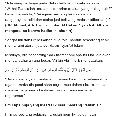
“Ada yang bertanya pada Nabi shallallahu ‘alaihi wa sallam:
“Wahai Rasulullah, mata pencaharian apakah yang paling baik?”
Beliau bersabda, “Pekerjaan seorang laki-laki dengan
tangannya sendiri dan setiap jual beli yang mabrur (diberkahi).”
(HR. Ahmad, Ath Thobroni, dan Al Hakim. Syaikh Al Albani
mengatakan bahwa hadits ini shahih)
Sangat mustahil keberkahan itu diraih, namun seseorang tidak
memahami aturan jual beli dalam syari’at Islam
Misalnya, bila seseorang tidak memahami apa itu riba, dia akan
menuai bahaya yang besar. ‘Ali bin Abi Tholib mengatakan,
مَنْ اتَّجَرَ قَبْلَ أَنْ يَتَفَقَّهَ ارْتَطَمَ فِي الرِّبَا ثُمَّ ارْتَطَمَ ثُمَّ ارْتَطَمَ
“Barangsiapa yang berdagang namun belum memahami ilmu
agama, maka dia pasti akan terjerumus dalam riba, kemudian
dia akan terjerumus ke dalamnya dan terus menerus
terjerumus.”
Ilmu Apa Saja yang Mesti Dikuasai Seorang Pebisnis?
Intinya, seorang pebisnis haruslah memiliki aqidah dan