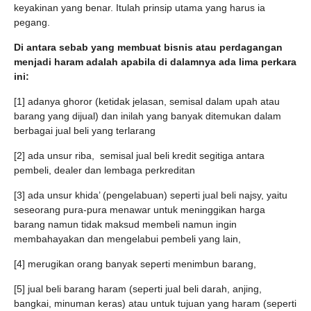
keyakinan yang benar. Itulah prinsip utama yang harus ia
pegang.
Di antara sebab yang membuat bisnis atau perdagangan
menjadi haram adalah apabila di dalamnya ada lima perkara
ini:
[1] adanya ghoror (ketidak jelasan, semisal dalam upah atau
barang yang dijual) dan inilah yang banyak ditemukan dalam
berbagai jual beli yang terlarang
[2] ada unsur riba, semisal jual beli kredit segitiga antara
pembeli, dealer dan lembaga perkreditan
[3] ada unsur khida’ (pengelabuan) seperti jual beli najsy, yaitu
seseorang pura-pura menawar untuk meninggikan harga
barang namun tidak maksud membeli namun ingin
membahayakan dan mengelabui pembeli yang lain,
[4] merugikan orang banyak seperti menimbun barang,
[5] jual beli barang haram (seperti jual beli darah, anjing,
bangkai, minuman keras) atau untuk tujuan yang haram (seperti