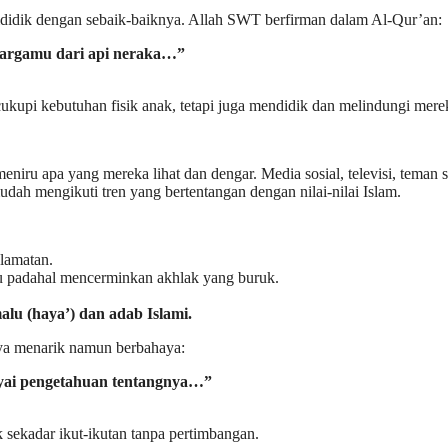
dididik dengan sebaik-baiknya. Allah SWT berfirman dalam Al-Qur’an:
uargamu dari api neraka…”
kupi kebutuhan fisik anak, tetapi juga mendidik dan melindungi mere
iru apa yang mereka lihat dan dengar. Media sosial, televisi, teman s
udah mengikuti tren yang bertentangan dengan nilai-nilai Islam.
lamatan.
u padahal mencerminkan akhlak yang buruk.
lu (haya’) dan adab Islami.
nya menarik namun berbahaya:
yai pengetahuan tentangnya…”
k sekadar ikut-ikutan tanpa pertimbangan.