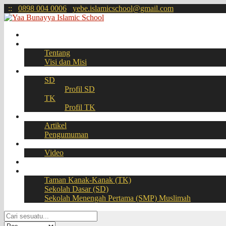
:
:
0898 004 0006
yebe.islamicschool@gmail.com
Beranda
Profil
Tentang
Visi dan Misi
Akademik
SD
Profil SD
TK
Profil TK
Berita
Artikel
Pengumuman
Galeri
Video
Download
BOOKING SEAT – PPDB Online
Taman Kanak-Kanak (TK)
Sekolah Dasar (SD)
Sekolah Menengah Pertama (SMP) Muslimah