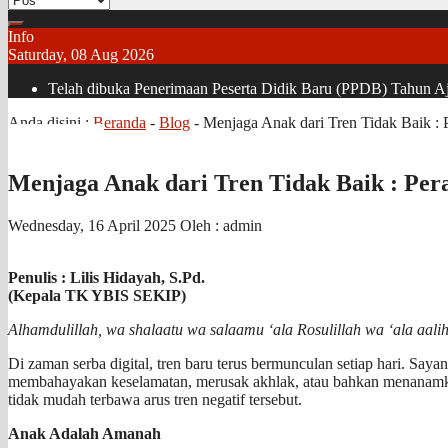
Info
Saturday, 08 Aug 2026
Telah dibuka Penerimaan Peserta Didik Baru (PPDB) Tahun Aja
Anda disini :
Beranda
-
Blog
-
Menjaga Anak dari Tren Tidak Baik : P
Menjaga Anak dari Tren Tidak Baik : Pera
Wednesday, 16 April 2025
Oleh : admin
Penulis : Lilis Hidayah, S.Pd.
(Kepala TK YBIS SEKIP)
Alhamdulillah, wa shalaatu wa salaamu ‘ala Rosulillah wa ‘ala aalih
Di zaman serba digital, tren baru terus bermunculan setiap hari. Sa
membahayakan keselamatan, merusak akhlak, atau bahkan menanamkan
tidak mudah terbawa arus tren negatif tersebut.
Anak Adalah Amanah