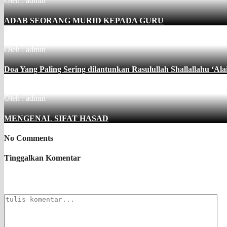
Oleh : admin
ADAB SEORANG MURID KEPADA GURU
Oleh : admin
Doa Yang Paling Sering dilantunkan Rasulullah Shallallahu ‘Ala
Oleh : admin
MENGENAL SIFAT HASAD
No Comments
Tinggalkan Komentar