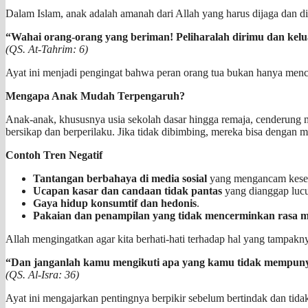
Dalam Islam, anak adalah amanah dari Allah yang harus dijaga dan 
“Wahai orang-orang yang beriman! Peliharalah dirimu dan kel
(QS. At-Tahrim: 6)
Ayat ini menjadi pengingat bahwa peran orang tua bukan hanya mencu
Mengapa Anak Mudah Terpengaruh?
Anak-anak, khususnya usia sekolah dasar hingga remaja, cenderung men
bersikap dan berperilaku. Jika tidak dibimbing, mereka bisa dengan m
Contoh Tren Negatif
Tantangan berbahaya di media sosial
yang mengancam kese
Ucapan kasar dan candaan tidak pantas
yang dianggap luc
Gaya hidup konsumtif dan hedonis
.
Pakaian dan penampilan yang tidak mencerminkan rasa ma
Allah mengingatkan agar kita berhati-hati terhadap hal yang tampak
“Dan janganlah kamu mengikuti apa yang kamu tidak mempun
(QS. Al-Isra: 36)
Ayat ini mengajarkan pentingnya berpikir sebelum bertindak dan tida