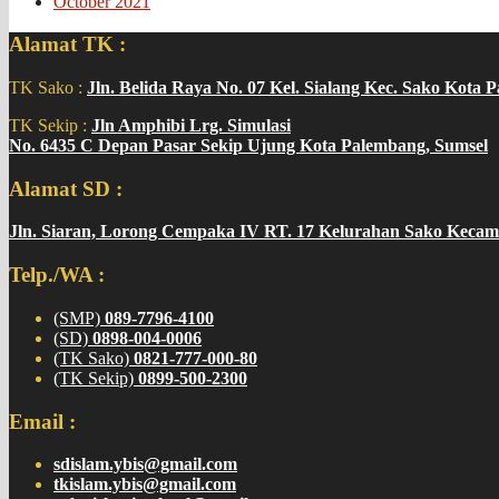
October 2021
Alamat TK :
TK Sako :
Jln. Belida Raya No. 07 Kel. Sialang Kec. Sako Kota 
TK Sekip :
Jln Amphibi Lrg. Simulasi
No. 6435 C Depan Pasar Sekip Ujung Kota Palembang, Sumsel
Alamat SD :
Jln. Siaran, Lorong Cempaka IV RT. 17 Kelurahan Sako Kecam
Telp./WA :
(SMP)
089-7796-4100
(SD)
0898-004-0006
(TK Sako)
0821-777-000-80
(TK Sekip)
0899-500-2300
Email :
sdislam.ybis@gmail.com
tkislam.ybis@gmail.com