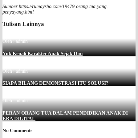
Sumber https://rumaysho.com/19479-orang-tua-yang-
penyayang.html
Tulisan Lainnya
Oleh : admin
Yuk Kenali Karakter Anak Sejak Dini
Oleh : admin
SIAPA BILANG DEMONSTRASI ITU SOLUSI?
Oleh : admin
PERAN ORANG TUA DALAM PENDIDIKAN ANAK DI
ERA DIGITAL
No Comments