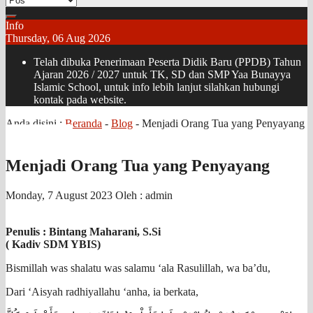
Info
Thursday, 06 Aug 2026
Telah dibuka Penerimaan Peserta Didik Baru (PPDB) Tahun
Ajaran 2026 / 2027 untuk TK, SD dan SMP Yaa Bunayya
Islamic School, untuk info lebih lanjut silahkan hubungi
kontak pada website.
Anda disini :
Beranda
-
Blog
-
Menjadi Orang Tua yang Penyayang
Menjadi Orang Tua yang Penyayang
Monday, 7 August 2023
Oleh : admin
Penulis : Bintang Maharani, S.Si
( Kadiv SDM YBIS)
Bismillah was shalatu was salamu ‘ala Rasulillah, wa ba’du,
Dari ‘Aisyah radhiyallahu ‘anha, ia berkata,