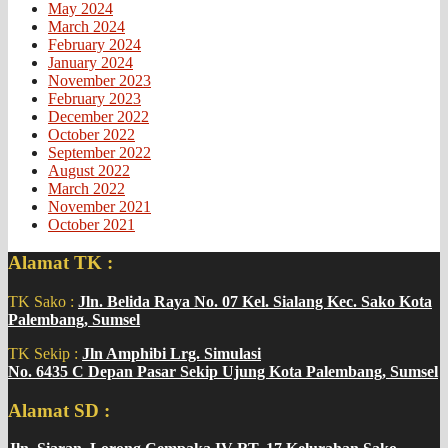
May 2024
March 2024
February 2024
January 2024
November 2023
February 2023
December 2022
October 2022
September 2022
August 2022
March 2022
November 2021
October 2021
Alamat TK :
TK Sako :
Jln. Belida Raya No. 07 Kel. Sialang Kec. Sako Kota
Palembang, Sumsel
TK Sekip :
Jln Amphibi Lrg. Simulasi
No. 6435 C Depan Pasar Sekip Ujung Kota Palembang, Sumsel
Alamat SD :