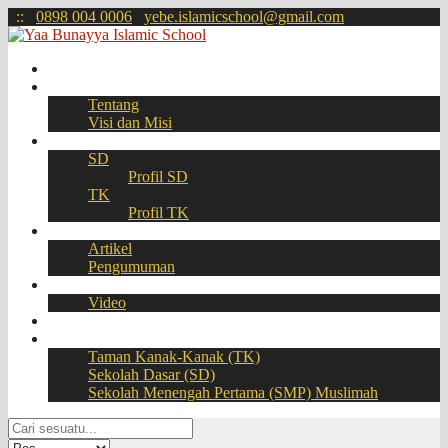
:
:
0898 004 0006
yebe.islamicschool@gmail.com
Beranda
Profil
Tentang
Visi dan Misi
Akademik
SD
Profil SD
TK
Profil TK
Berita
Artikel
Pengumuman
Galeri
Video
Download
BOOKING SEAT – PPDB Online
Taman Kanak-Kanak (TK)
Sekolah Dasar (SD)
Sekolah Menengah Pertama (SMP) Muslimah