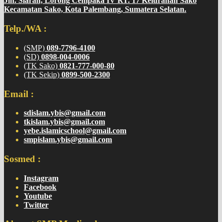
Jln. Siaran, Lorong Cempaka IV RT. 17 Kelurahan Sako
Kecamatan Sako, Kota Palembang, Sumatera Selatan.
Telp./WA :
(SMP)
089-7796-4100
(SD)
0898-004-0006
(TK Sako)
0821-777-000-80
(TK Sekip)
0899-500-2300
Email :
sdislam.ybis@gmail.com
tkislam.ybis@gmail.com
yebe.islamicschool@gmail.com
smpislam.ybis@gmail.com
Sosmed :
Instagram
Facebook
Youtube
Twitter