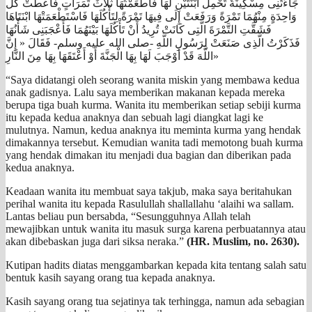
جَاءَتْنِى مِسْكِينَةٌ تَحْمِلُ ابْنَتَيْنِ لَهَا فَأَطْعَمْتُهَا ثَلاَثَ تَمَرَاتٍ فَأَعْطَتْ كُلَّ
وَاحِدَةٍ مِنْهُمَا تَمْرَةً وَرَفَعَتْ إِلَى فِيهَا تَمْرَةً لِتَأْكُلَهَا فَاسْتَطْعَمَتْهَا ابْنَتَاهَا
فَشَقَّتِ التَّمْرَةَ الَّتِى كَانَتْ تُرِيدُ أَنْ تَأْكُلَهَا بَيْنَهُمَا فَأَعْجَبَنِى شَأْنُهَا
فَذَكَرْتُ الَّذِى صَنَعَتْ لِرَسُولِ اللَّهِ -صلى الله عليه وسلم- فَقَالَ « إِنَّ
اللَّهَ قَدْ أَوْجَبَ لَهَا بِهَا الْجَنَّةَ أَوْ أَعْتَقَهَا بِهَا مِنَ النَّارِ»
“Saya didatangi oleh seorang wanita miskin yang membawa kedua
anak gadisnya. Lalu saya memberikan makanan kepada mereka
berupa tiga buah kurma. Wanita itu memberikan setiap sebiji kurma
itu kepada kedua anaknya dan sebuah lagi diangkat lagi ke
mulutnya. Namun, kedua anaknya itu meminta kurma yang hendak
dimakannya tersebut. Kemudian wanita tadi memotong buah kurma
yang hendak dimakan itu menjadi dua bagian dan diberikan pada
kedua anaknya.
Keadaan wanita itu membuat saya takjub, maka saya beritahukan
perihal wanita itu kepada Rasulullah shallallahu ‘alaihi wa sallam.
Lantas beliau pun bersabda, “Sesungguhnya Allah telah
mewajibkan untuk wanita itu masuk surga karena perbuatannya atau
akan dibebaskan juga dari siksa neraka.”
(HR. Muslim, no. 2630).
Kutipan hadits diatas menggambarkan kepada kita tentang salah satu
bentuk kasih sayang orang tua kepada anaknya.
Kasih sayang orang tua sejatinya tak terhingga, namun ada sebagian