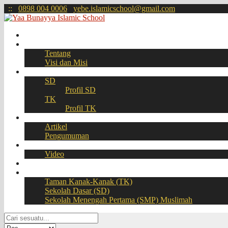
:
:
0898 004 0006
yebe.islamicschool@gmail.com
Beranda
Profil
Tentang
Visi dan Misi
Akademik
SD
Profil SD
TK
Profil TK
Berita
Artikel
Pengumuman
Galeri
Video
Download
BOOKING SEAT – PPDB Online
Taman Kanak-Kanak (TK)
Sekolah Dasar (SD)
Sekolah Menengah Pertama (SMP) Muslimah