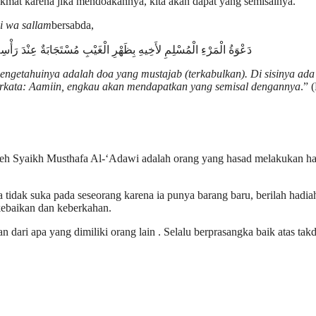
at karena jika mendoakannya, kita akan dapat yang semisalnya.
hi wa sallam
bersabda,
دَعْوَةُ الْمَرْءِ الْمُسْلِمِ لأَخِيهِ بِظَهْرِ الْغَيْبِ مُسْتَجَابَةٌ عِنْدَ رَأْسِهِ
ngetahuinya adalah doa yang mustajab (terkabulkan). Di sisinya ad
berkata: Aamiin, engkau akan mendapatkan yang semisal dengannya
.” 
eh Syaikh Musthafa Al-‘Adawi adalah orang yang hasad melakukan hal 
idak suka pada seseorang karena ia punya barang baru, berilah hadiah 
kebaikan dan keberkahan.
 dari apa yang dimiliki orang lain . Selalu berprasangka baik atas takd