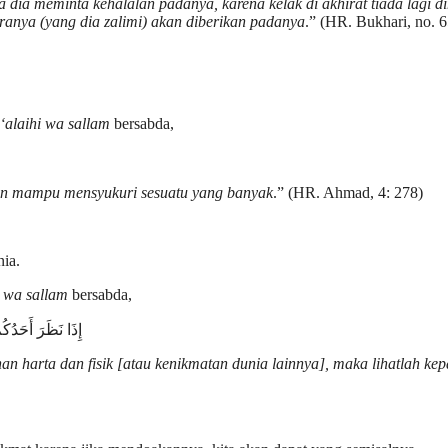
dia meminta kehalalan padanya, karena kelak di akhirat tiada lagi 
aranya (yang dia zalimi) akan diberikan padanya
.” (HR. Bukhari, no. 
 ‘alaihi wa sallam
bersabda,
akan mampu mensyukuri sesuatu yang banyak
.” (HR. Ahmad, 4: 278)
ia.
hi wa sallam
bersabda,
إِذَا نَظَرَ أَحَدُك
bihan harta dan fisik [atau kenikmatan dunia lainnya], maka lihatlah 