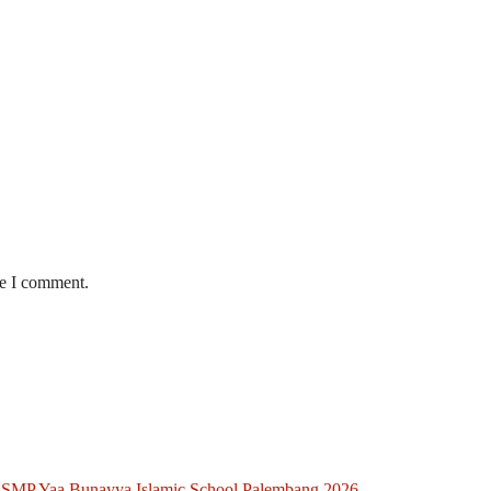
me I comment.
 SMP Yaa Bunayya Islamic School Palembang 2026