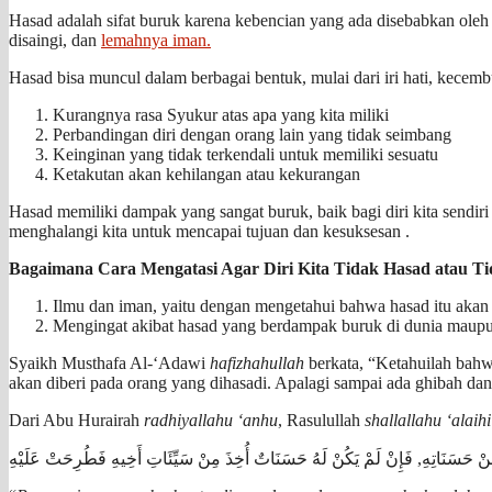
Hasad adalah sifat buruk karena kebencian yang ada disebabkan oleh 
disaingi, dan
lemahnya iman.
Hasad bisa muncul dalam berbagai bentuk, mulai dari iri hati, kecembu
Kurangnya rasa Syukur atas apa yang kita miliki
Perbandingan diri dengan orang lain yang tidak seimbang
Keinginan yang tidak terkendali untuk memiliki sesuatu
Ketakutan akan kehilangan atau kekurangan
Hasad memiliki dampak yang sangat buruk, baik bagi diri kita sendir
menghalangi kita untuk mencapai tujuan dan kesuksesan .
Bagaimana Cara Mengatasi Agar Diri Kita Tidak Hasad atau Ti
Ilmu dan iman, yaitu dengan mengetahui bahwa hasad itu akan b
Mengingat akibat hasad yang berdampak buruk di dunia maupun
Syaikh Musthafa Al-‘Adawi
hafizhahullah
berkata, “Ketahuilah bahw
akan diberi pada orang yang dihasadi. Apalagi sampai ada ghibah da
Dari Abu Hurairah
radhiyallahu ‘anhu
, Rasulullah
shallallahu ‘alai
ِيهِ مِنْ حَسَنَاتِهِ, فَإِنْ لَمْ يَكُنْ لَهُ حَسَنَاتٌ أُخِذَ مِنْ سَيِّئَاتِ أَخِيهِ فَطُرِحَتْ عَلَيْهِ