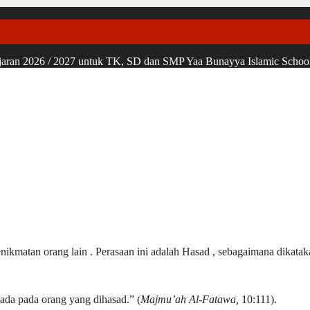
ran 2026 / 2027 untuk TK, SD dan SMP Yaa Bunayya Islamic School, u
kenikmatan orang lain . Perasaan ini adalah Hasad , sebagaimana dikata
ada pada orang yang dihasad.” (
Majmu’ah Al-Fatawa,
10:111).