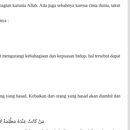
agian karunia Allah. Ada juga sebabnya karena cinta dunia, takut
nya :
at mengurangi kebahagiaan dan kepuasan hidup, hal tersebut dapat
ang yang hasad. Kebaikan dari orang yang hasad akan diambil dan
مَنْ كَانَتْ عِنْدَهُ مَظْلِمَةٌ لِأَخ