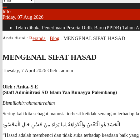
Info
Friday, 07 Aug 2026
Telah dibuka Penerimaan Peserta Didik Baru (PPDB) Tahun Aja
Anda disini :
Beranda
-
Blog
-
MENGENAL SIFAT HASAD
MENGENAL SIFAT HASAD
Tuesday, 7 April 2026
Oleh : admin
Oleh : Anita.,S.E
(Staff Adminitrasi SD Islam Yaa Bunayya Palembang)
Bismillahirrahmanirrahim
Sering kali kita sebagai manusia terbesit ketidak senangan terhadap 
الْحَسَدَ هُوَ الْبُغْضُ وَالْكَرَاهَةُ لِمَا يَرَاهُ مِنْ حُسْنِ حَالِ الْمَحْسُودِ
“Hasad adalah membenci dan tidak suka terhadap keadaan baik yang 