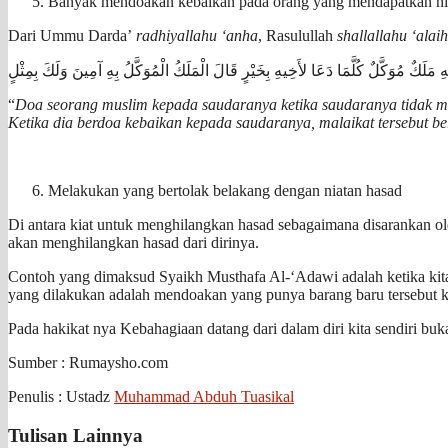
Banyak mendoakan kebaikan pada orang yang mendapatkan nikm
Dari Ummu Darda’
radhiyallahu ‘anha
, Rasulullah
shallallahu ‘alai
 مَلَكٌ مُوَكَّلٌ كُلَّمَا دَعَا لأَخِيهِ بِخَيْرٍ قَالَ الْمَلَكُ الْمُوَكَّلُ بِهِ آمِينَ وَلَكَ بِمِثْلٍ
“
Doa seorang muslim kepada saudaranya ketika saudaranya tidak me
Ketika dia berdoa kebaikan kepada saudaranya, malaikat tersebut 
Melakukan yang bertolak belakang dengan niatan hasad
Di antara kiat untuk menghilangkan hasad sebagaimana disarankan ol
akan menghilangkan hasad dari dirinya.
Contoh yang dimaksud Syaikh Musthafa Al-‘Adawi adalah ketika kita t
yang dilakukan adalah mendoakan yang punya barang baru tersebut 
Pada hakikat nya Kebahagiaan datang dari dalam diri kita sendiri bukan
Sumber : Rumaysho.com
Penulis : Ustadz
Muhammad Abduh Tuasikal
Tulisan Lainnya