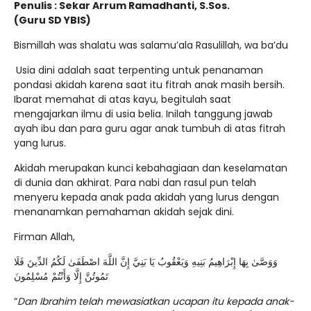
Penulis : Sekar Arrum Ramadhanti, S.Sos.
(Guru SD YBIS)
Bismillah was shalatu was salamu’ala Rasulillah, wa ba’du
Usia dini adalah saat terpenting untuk penanaman
pondasi akidah karena saat itu fitrah anak masih bersih.
Ibarat memahat di atas kayu, begitulah saat
mengajarkan ilmu di usia belia. Inilah tanggung jawab
ayah ibu dan para guru agar anak tumbuh di atas fitrah
yang lurus.
Akidah merupakan kunci kebahagiaan dan keselamatan
di dunia dan akhirat. Para nabi dan rasul pun telah
menyeru kepada anak pada akidah yang lurus dengan
menanamkan pemahaman akidah sejak dini.
Firman Allah,
وَوَصَّىٰ بِهَا إِبْرَاهِيمُ بَنِيهِ وَيَعْقُوبُ يَا بَنِيَّ إِنَّ اللَّهَ اصْطَفَىٰ لَكُمُ الدِّينَ فَلَا
تَمُوتُنَّ إِلَّا وَأَنْتُمْ مُسْلِمُونَ
“
Dan Ibrahim telah mewasiatkan ucapan itu kepada anak-