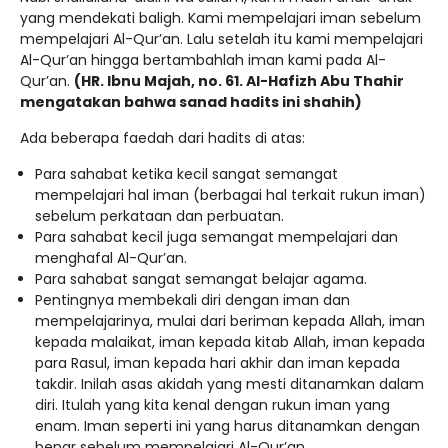
yang mendekati baligh. Kami mempelajari iman sebelum
mempelajari Al-Qur’an. Lalu setelah itu kami mempelajari
Al-Qur’an hingga bertambahlah iman kami pada Al-
Qur’an.
(HR. Ibnu Majah, no. 61. Al-Hafizh Abu Thahir
mengatakan bahwa sanad hadits ini shahih)
Ada beberapa faedah dari hadits di atas:
Para sahabat ketika kecil sangat semangat
mempelajari hal iman (berbagai hal terkait rukun iman)
sebelum perkataan dan perbuatan.
Para sahabat kecil juga semangat mempelajari dan
menghafal Al-Qur’an.
Para sahabat sangat semangat belajar agama.
Pentingnya membekali diri dengan iman dan
mempelajarinya, mulai dari beriman kepada Allah, iman
kepada malaikat, iman kepada kitab Allah, iman kepada
para Rasul, iman kepada hari akhir dan iman kepada
takdir. Inilah asas akidah yang mesti ditanamkan dalam
diri. Itulah yang kita kenal dengan rukun iman yang
enam. Iman seperti ini yang harus ditanamkan dengan
benar sebelum mempelajari Al-Qur’an.