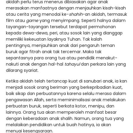
akidah perlu terus menerus dibiasakan agar anak
merasakan manfaatnya dengan menjauhkan kisah-kisah
atau cerita yang menodai ke-
shahih
-an akidah, termasuk
film atau
game
yang menyimpang. Seperti halnya dalam
tayangan-tayangan tersebut terdapat permohonan
kepada dewa-dewa, peri, atau sosok lain yang dianggap
memiliki kekeuatan layaknya Tuhan. Tak kalah
pentingnya, menjauhkan anak dari pengaruh teman
buruk agar fitrah anak tak tercemar. Maka tak
sepantasnya para orang tua atau pendidik menakut-
nakuti anak dengan hal-hal
tahayul
dan perkara lain yang
dilarang syariat.
Ketika akidah telah tertancap kuat di sanubari anak, ia kan
menjadi sosok orang beriman yang berkepribadian kuat,
baik sikap dan perbuatannya karena selalu merasa dalam
pengawasan Allah, serta meminimalisasi anak melakukan
perbuatan buruk, seperti berkata kotor, menipu, dan
lainnya. Orang tua akan memperoleh manfaat besar
dengan keberadaan anak shalih. Namun, orang tua yang
melalaikan pendidikan untuk buah hatinya, ia akan
menuai kesengsaraan.