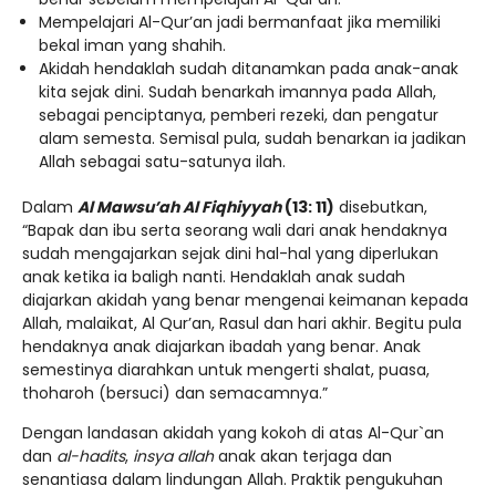
Mempelajari Al-Qur’an jadi bermanfaat jika memiliki
bekal iman yang shahih.
Akidah hendaklah sudah ditanamkan pada anak-anak
kita sejak dini. Sudah benarkah imannya pada Allah,
sebagai penciptanya, pemberi rezeki, dan pengatur
alam semesta. Semisal pula, sudah benarkan ia jadikan
Allah sebagai satu-satunya ilah.
Dalam
Al Mawsu’ah Al Fiqhiyyah
(13: 11)
disebutkan,
“Bapak dan ibu serta seorang wali dari anak hendaknya
sudah mengajarkan sejak dini hal-hal yang diperlukan
anak ketika ia baligh nanti. Hendaklah anak sudah
diajarkan akidah yang benar mengenai keimanan kepada
Allah, malaikat, Al Qur’an, Rasul dan hari akhir. Begitu pula
hendaknya anak diajarkan ibadah yang benar. Anak
semestinya diarahkan untuk mengerti shalat, puasa,
thoharoh (bersuci) dan semacamnya.”
Dengan landasan akidah yang kokoh di atas Al-Qur`an
dan
al-hadits
,
insya allah
anak akan terjaga dan
senantiasa dalam lindungan Allah. Praktik pengukuhan