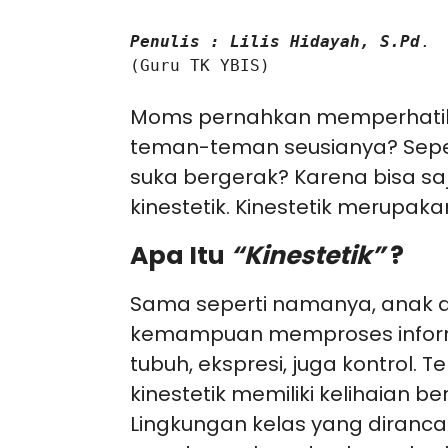
Penulis : Lilis Hidayah, S.Pd
.

(Guru TK YBIS)

Moms pernahkan memperhatika
teman-teman seusianya? Seperti
suka bergerak? Karena bisa saja
kinestetik. Kinestetik merupaka
Apa Itu
“Kinestetik”
?
Sama seperti namanya, anak d
kemampuan memproses informas
tubuh, ekspresi, juga kontrol.
kinestetik memiliki kelihaian b
Lingkungan kelas yang diranc