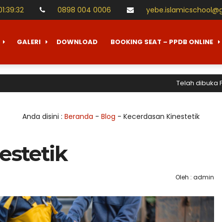
01
:
39
:
33
0898 004 0006
yebe.islamicschool@
GALERI
DOWNLOAD
BOOKING SEAT – PPDB ONLINE
Telah dibuka Penerimaan
Anda disini :
Beranda
-
Blog
-
Kecerdasan Kinestetik
estetik
Oleh : admin