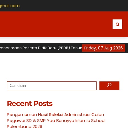
gmail.com
 Peserta Didik Baru (PPDB) Tahun Ajaran 2026 / 2027 untuk TK, SD dan
Friday, 07 Aug 2026
Search
Recent Posts
Pengumuman Hasil Seleksi Administrasi Calon
Pegawai SD & SMP Yaa Bunayya Islamic School
Palembang 2026