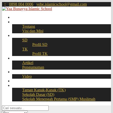
:
:
0898 004 0006
yebe.islamicschool@gmail.com
Beranda
Profil
Tentang
Visi dan Misi
Akademik
SD
Profil SD
TK
Profil TK
Berita
Artikel
Pengumuman
Galeri
Video
Download
BOOKING SEAT – PPDB Online
Taman Kanak-Kanak (TK)
Sekolah Dasar (SD)
Sekolah Menengah Pertama (SMP) Muslimah