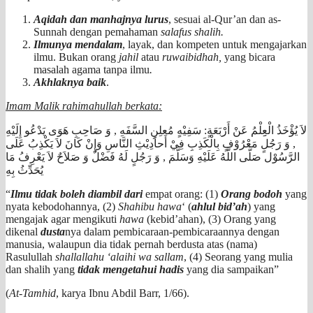
Aqidah dan manhajnya lurus
, sesuai al-Qur’an dan as-
Sunnah dengan pemahaman
salafus shalih.
Ilmunya mendalam
, layak, dan kompeten untuk mengajarkan
ilmu. Bukan orang
jahil
atau
ruwaibidhah,
yang bicara
masalah agama tanpa ilmu
.
Akhlaknya baik
.
Imam Malik rahimahullah berkata:
لاَ يُؤْخَذُ الْعِِلْمُ عَنْ أَرْبَعَةٍ: سَفِيْهٍ مُعلِنِ السَّفَهِ , وَ صَاحِبِ هَوَى يَدْعُو إِلَيْهِ
, وَ رَجُلٍ مَعْرُوْفٍ بِالْكَذِبِ فِيْ أَحاَدِيْثِ النَّاسِ وَإِنْ كَانَ لاَ يَكْذِبُ عَلَى
الرَّسُوْل صَلَّى اللَّهُ عَلَيْهِ وَسَلَّمَ , وَ رَجُلٍ لَهُ فَضْلٌ وَ صَلاَحٌ لاَ يَعْرِفُ مَا
يُحَدِّثُ بِهِ
“
Ilmu tidak boleh diambil dari
empat orang: (1)
Orang bodoh
yang
nyata kebodohannya, (2)
Shahibu hawa
‘ (
ahlul bid’ah
) yang
mengajak agar mengikuti
hawa
(kebid’ahan), (3) Orang yang
dikenal
dusta
nya dalam pembicaraan-pembicaraannya dengan
manusia, walaupun dia tidak pernah berdusta atas (nama)
Rasulullah
shallallahu ‘alaihi wa sallam
, (4) Seorang yang mulia
dan shalih yang
tidak mengetahui hadis
yang dia sampaikan”
(
At-Tamhid
, karya Ibnu Abdil Barr, 1/66).