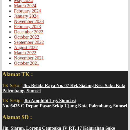
May 2024
March 2024
February 2024
January 2024
November 2023
February 2023
December 2022
October 2022
September 2022
August 2022
March 2022
November 2021
October 2021
Alamat TK :
TK Sako :
Jln. Belida Raya No. 07 Kel. Sialang Kec. Sako Kota
Palembang, Sumsel
TK Sekip :
Jln Amphibi Lrg. Simulasi
No. 6435 C Depan Pasar Sekip Ujung Kota Palembang, Sumsel
Alamat SD :
Jln. Siaran, Lorong Cempaka IV RT. 17 Kelurahan Sako