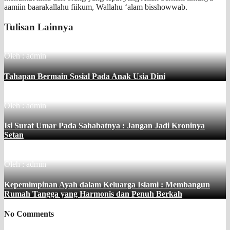
aamiin baarakallahu fiikum, Wallahu ‘alam bisshowwab.
Tulisan Lainnya
Oleh : admin
Tahapan Bermain Sosial Pada Anak Usia Dini
Oleh : admin
Isi Surat Umar Pada Sahabatnya : Jangan Jadi Kroninya
Setan
Oleh : admin
Kepemimpinan Ayah dalam Keluarga Islami : Membangun
Rumah Tangga yang Harmonis dan Penuh Berkah
No Comments