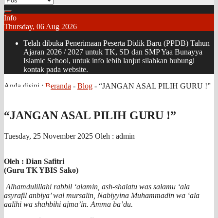
Info
Thursday, 06 Aug 2026
Telah dibuka Penerimaan Peserta Didik Baru (PPDB) Tahun
Ajaran 2026 / 2027 untuk TK, SD dan SMP Yaa Bunayya
Islamic School, untuk info lebih lanjut silahkan hubungi
kontak pada website.
Anda disini :
Beranda
-
Blog
-
“JANGAN ASAL PILIH GURU !”
“JANGAN ASAL PILIH GURU !”
Tuesday, 25 November 2025
Oleh : admin
Oleh : Dian Safitri
(Guru TK YBIS Sako)
Alhamdulillahi rabbil ‘alamin, ash-shalatu was salamu ‘ala
asyrafil anbiya’ wal mursalin, Nabiyyina Muhammadin wa ‘ala
aalihi wa shahbihi ajma’in. Amma ba’du.