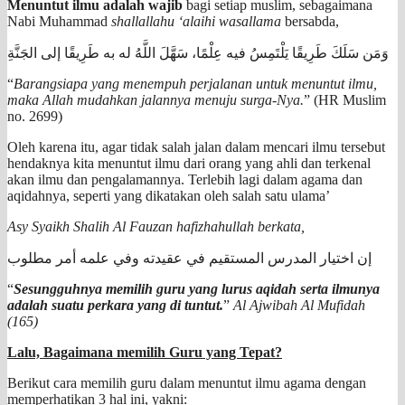
Menuntut ilmu adalah wajib
bagi setiap muslim, sebagaimana
Nabi Muhammad
shallallahu ‘alaihi wasallama
bersabda,
وَمَن سَلَكَ طَرِيقًا يَلْتَمِسُ فيه عِلْمًا، سَهَّلَ اللَّهُ له به طَرِيقًا إلى الجَنَّةِ
“
Barangsiapa yang menempuh perjalanan untuk menuntut ilmu,
maka Allah mudahkan jalannya menuju surga-Nya.
” (HR Muslim
no. 2699)
Oleh karena itu, agar tidak salah jalan dalam mencari ilmu tersebut
hendaknya kita menuntut ilmu dari orang yang ahli dan terkenal
akan ilmu dan pengalamannya. Terlebih lagi dalam agama dan
aqidahnya, seperti yang dikatakan oleh salah satu ulama’
Asy Syaikh Shalih Al Fauzan hafizhahullah berkata,
إن اختيار المدرس المستقيم في عقيدته وفي علمه أمر مطلوب
“
Sesungguhnya memilih guru yang lurus aqidah serta ilmunya
adalah suatu perkara yang di tuntut.
”
Al Ajwibah Al Mufidah
(165)
Lalu, Bagaimana memilih Guru yang Tepat?
Berikut cara memilih guru dalam menuntut ilmu agama dengan
memperhatikan 3 hal ini, yakni: