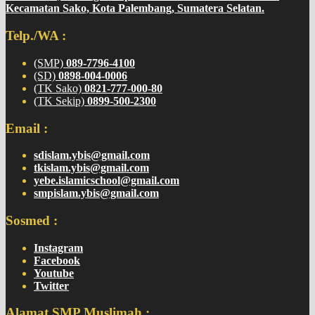
Kecamatan Sako, Kota Palembang, Sumatera Selatan.
Telp./WA :
(SMP)
089-7796-4100
(SD)
0898-004-0006
(TK Sako)
0821-777-000-80
(TK Sekip)
0899-500-2300
Email :
sdislam.ybis@gmail.com
tkislam.ybis@gmail.com
yebe.islamicschool@gmail.com
smpislam.ybis@gmail.com
Sosmed :
Instagram
Facebook
Youtube
Twitter
Alamat SMP Muslimah :