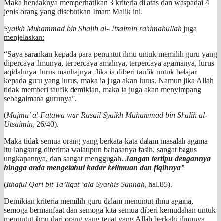
Maka hendaknya memperhatikan 3 kriteria di atas dan waspadai 4
jenis orang yang disebutkan Imam Malik ini.
Syaikh Muhammad bin Shalih al-Utsaimin rahimahullah
juga
menjelaskan:
“Saya sarankan kepada para penuntut ilmu untuk memilih guru yang
dipercaya ilmunya, terpercaya amalnya, terpercaya agamanya, lurus
aqidahnya, lurus manhajnya. Jika ia diberi taufik untuk belajar
kepada guru yang lurus, maka ia juga akan lurus. Namun jika Allah
tidak memberi taufik demikian, maka ia juga akan menyimpang
sebagaimana gurunya”.
(
Majmu’ al-Fatawa war Rasail Syaikh Muhammad bin Shalih al-
Utsaimin
, 26/40).
Maka tidak semua orang yang berkata-kata dalam masalah agama
itu langsung diterima walaupun bahasanya fasih, sangat bagus
ungkapannya, dan sangat menggugah.
Jangan tertipu dengannya
hingga anda mengetahui kadar keilmuan dan fiqihnya”
(
Ithaful Qari bit Ta’liqat ‘ala Syarhis Sunnah
, hal.85).
Demikian kriteria memilih guru dalam menuntut ilmu agama,
semoga bermanfaat dan semoga kita semua diberi kemudahan untuk
menuntut ilmu dari orang yang tepat yang Allah berkahi ilmunya