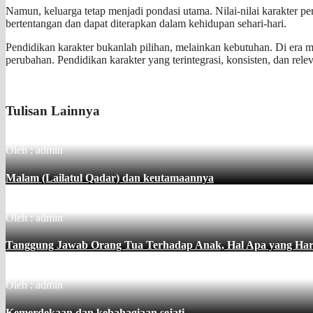
Namun, keluarga tetap menjadi pondasi utama. Nilai-nilai karakter per
bertentangan dan dapat diterapkan dalam kehidupan sehari-hari.
Pendidikan karakter bukanlah pilihan, melainkan kebutuhan. Di era m
perubahan. Pendidikan karakter yang terintegrasi, konsisten, dan re
Tulisan Lainnya
Oleh : admin
Malam (Lailatul Qadar) dan keutamaannya
Oleh : admin
Tanggung Jawab Orang Tua Terhadap Anak, Hal Apa yang Haru
Oleh : admin
Kemerdekaan dan kebahagiaan sejati