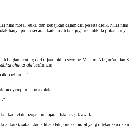
nilai moral, etika, dan kebajikan dalam diri peserta didik. Nilai-nila
idak hanya pintar secara akademis, tetapi juga memiliki kepribadian ya
lah bagian penting dari tujuan hidup seorang Muslim. Al-Qur’an dan 
subhanahuata’ala
berfirman:
g baik bagimu…”
ntuk menyempurnakan akhlak:
a.”
inkan telah menjadi inti ajaran Islam sejak awal.
berbuat baik), sabar, dan adil adalah pondasi moral yang ditekankan dala