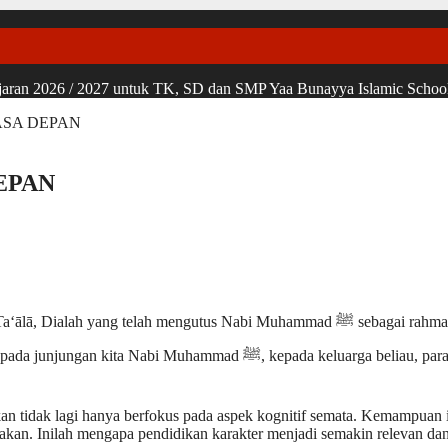
ran 2026 / 2027 untuk TK, SD dan SMP Yaa Bunayya Islamic School, u
ASA DEPAN
EPAN
mad ﷺ sebagai rahmatan lil ‘ālamīn dan suri teladan bagi seluruh umat manusia, terutama
, para sahabatnya, serta umatnya yang senantiasa mengikuti petunjuknya
kan tidak lagi hanya berfokus pada aspek kognitif semata. Kemampuan 
akan. Inilah mengapa pendidikan karakter menjadi semakin relevan dan