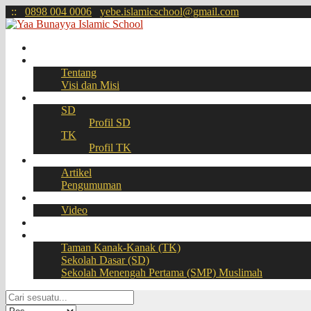
:
:
0898 004 0006
yebe.islamicschool@gmail.com
Beranda
Profil
Tentang
Visi dan Misi
Akademik
SD
Profil SD
TK
Profil TK
Berita
Artikel
Pengumuman
Galeri
Video
Download
BOOKING SEAT – PPDB Online
Taman Kanak-Kanak (TK)
Sekolah Dasar (SD)
Sekolah Menengah Pertama (SMP) Muslimah