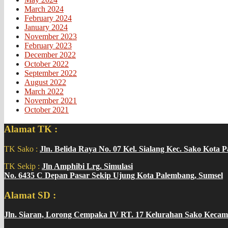
March 2024
February 2024
January 2024
November 2023
February 2023
December 2022
October 2022
September 2022
August 2022
March 2022
November 2021
October 2021
Alamat TK :
TK Sako :
Jln. Belida Raya No. 07 Kel. Sialang Kec. Sako Kota 
TK Sekip :
Jln Amphibi Lrg. Simulasi
No. 6435 C Depan Pasar Sekip Ujung Kota Palembang, Sumsel
Alamat SD :
Jln. Siaran, Lorong Cempaka IV RT. 17 Kelurahan Sako Kecam