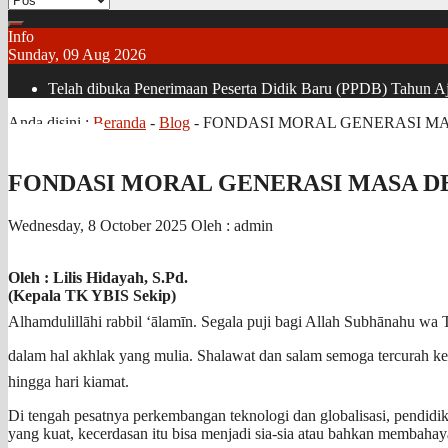
Info
Sunday, 09 Aug 2026
Telah dibuka Penerimaan Peserta Didik Baru (PPDB) Tahun Aja
Anda disini :
Beranda
-
Blog
-
FONDASI MORAL GENERASI M
FONDASI MORAL GENERASI MASA D
Wednesday, 8 October 2025
Oleh : admin
Oleh : Lilis Hidayah, S.Pd.
(Kepala TK YBIS Sekip)
Alhamdulillāhi rabbil ‘ālamīn. Segala puji bagi Allah Subhānahu wa Ta‘ālā, Dialah yang telah mengutus Nabi Muham
dalam hal akhlak yang mulia. Shalawat dan salam semoga tercurah kepada junjungan kita Nabi Muhammad ﷺ, kepada keluarga beliau
hingga hari kiamat.
Di tengah pesatnya perkembangan teknologi dan globalisasi, pendidi
yang kuat, kecerdasan itu bisa menjadi sia-sia atau bahkan membahay