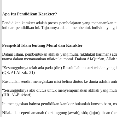
Apa Itu Pendidikan Karakter?
Pendidikan karakter adalah proses pembelajaran yang menanamkan nilai-
inti dari pendidikan ini. Tujuannya adalah membentuk individu yang t
Perspektif Islam tentang Moral dan Karakter
Dalam Islam, pembentukan akhlak yang mulia (akhlakul karimah) ada
utama dalam menanamkan nilai-nilai moral. Dalam Al-Qur’an, Allah
“Sesungguhnya telah ada pada (diri) Rasulullah itu suri teladan yan
(QS. Al-Ahzab: 21)
Rasulullah sendiri menegaskan misi beliau diutus ke dunia adalah u
“Sesungguhnya aku diutus untuk menyempurnakan akhlak yang muli
(HR. Al-Bukhari)
Ini menegaskan bahwa pendidikan karakter bukanlah konsep baru, mela
Nilai-nilai seperti amanah (bertanggung jawab), sidq (jujur), ihsan (