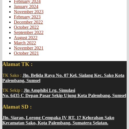
February 2024
January 2024
November 2023
February 2023
December 2022
October 2022
September 2022
August 2022
March 2022
November 2021
October 2021
Alamat TK :
TK Sako :
Jln. Belida Raya No. 07 Kel. Sialang Kec. Sako Kota
Palembang, Sumsel
TK Sekip :
Jln Amphibi Lrg. Simulasi
No. 6435 C Depan Pasar Sekip Ujung Kota Palembang, Sumsel
Alamat SD :
Jln. Siaran, Lorong Cempaka IV RT. 17 Kelurahan Sako
Kecamatan Sako, Kota Palembang, Sumatera Selatan.