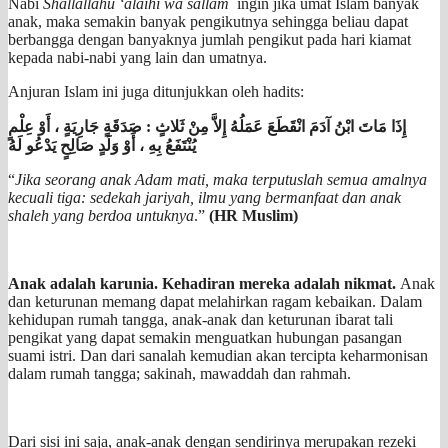
Nabi
Shallallahu ‘alaihi wa sallam
ingin jika umat Islam banyak
anak, maka semakin banyak pengikutnya sehingga beliau dapat
berbangga dengan banyaknya jumlah pengikut pada hari kiamat
kepada nabi-nabi yang lain dan umatnya.
Anjuran Islam ini juga ditunjukkan oleh hadits:
إِذَا مَاتَ ابْنُ آدَمَ انْقَطَعَ عَمَلُهُ إِلاَّ مِنْ ثَلاثٍ : صَدَقَةٍ جَارِيَةٍ ، أَوْ عِلْمٍ
يُنْتَفَعُ بِهِ ، أَوْ وَلَدٍ صَالِحٍ يَدْعُو لَهُ
“
Jika seorang anak Adam mati, maka terputuslah semua amalnya
kecuali tiga: sedekah jariyah, ilmu yang bermanfaat dan anak
shaleh yang berdoa untuknya
.”
(HR Muslim)
Anak adalah karunia. Kehadiran mereka adalah nikmat.
Anak
dan keturunan memang dapat melahirkan ragam kebaikan. Dalam
kehidupan rumah tangga, anak-anak dan keturunan ibarat tali
pengikat yang dapat semakin menguatkan hubungan pasangan
suami istri. Dan dari sanalah kemudian akan tercipta keharmonisan
dalam rumah tangga; sakinah, mawaddah dan rahmah.
Dari sisi ini saja, anak-anak dengan sendirinya merupakan rezeki