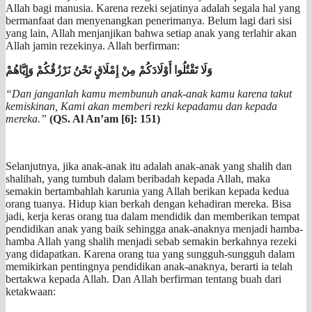
Allah bagi manusia. Karena rezeki sejatinya adalah segala hal yang
bermanfaat dan menyenangkan penerimanya. Belum lagi dari sisi
yang lain, Allah menjanjikan bahwa setiap anak yang terlahir akan
Allah jamin rezekinya. Allah berfirman:
وَلَا تَقْتُلُوا أَوْلَادَكُمْ مِنْ إِمْلَاقٍ نَحْنُ نَرْزُقُكُمْ وَإِيَّاهُمْ
“Dan janganlah kamu membunuh anak-anak kamu karena takut
kemiskinan, Kami akan memberi rezki kepadamu dan kepada
mereka.”
(QS. Al An’am [6]: 151)
Selanjutnya, jika anak-anak itu adalah anak-anak yang shalih dan
shalihah, yang tumbuh dalam beribadah kepada Allah, maka
semakin bertambahlah karunia yang Allah berikan kepada kedua
orang tuanya. Hidup kian berkah dengan kehadiran mereka. Bisa
jadi, kerja keras orang tua dalam mendidik dan memberikan tempat
pendidikan anak yang baik sehingga anak-anaknya menjadi hamba-
hamba Allah yang shalih menjadi sebab semakin berkahnya rezeki
yang didapatkan. Karena orang tua yang sungguh-sungguh dalam
memikirkan pentingnya pendidikan anak-anaknya, berarti ia telah
bertakwa kepada Allah. Dan Allah berfirman tentang buah dari
ketakwaan: