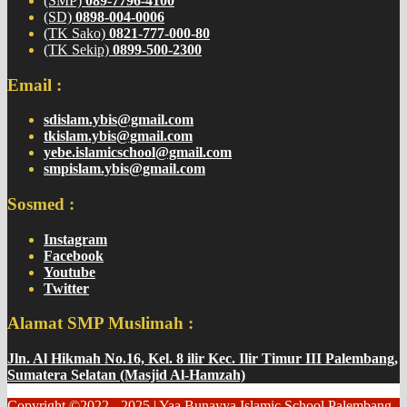
(SMP)
089-7796-4100
(SD)
0898-004-0006
(TK Sako)
0821-777-000-80
(TK Sekip)
0899-500-2300
Email :
sdislam.ybis@gmail.com
tkislam.ybis@gmail.com
yebe.islamicschool@gmail.com
smpislam.ybis@gmail.com
Sosmed :
Instagram
Facebook
Youtube
Twitter
Alamat SMP Muslimah :
Jln. Al Hikmah No.16, Kel. 8 ilir Kec. Ilir Timur III Palembang,
Sumatera Selatan (Masjid Al-Hamzah)
Copyright ©2022 - 2025 | Yaa Bunayya Islamic School Palembang