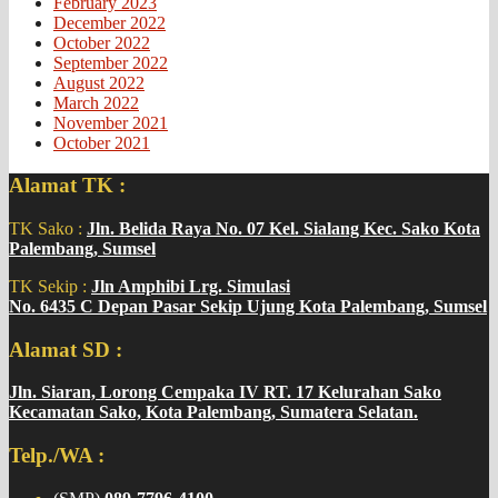
February 2023
December 2022
October 2022
September 2022
August 2022
March 2022
November 2021
October 2021
Alamat TK :
TK Sako :
Jln. Belida Raya No. 07 Kel. Sialang Kec. Sako Kota
Palembang, Sumsel
TK Sekip :
Jln Amphibi Lrg. Simulasi
No. 6435 C Depan Pasar Sekip Ujung Kota Palembang, Sumsel
Alamat SD :
Jln. Siaran, Lorong Cempaka IV RT. 17 Kelurahan Sako
Kecamatan Sako, Kota Palembang, Sumatera Selatan.
Telp./WA :