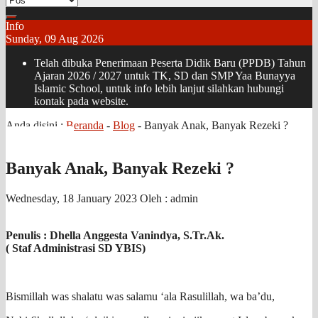
Info
Sunday, 09 Aug 2026
Telah dibuka Penerimaan Peserta Didik Baru (PPDB) Tahun
Ajaran 2026 / 2027 untuk TK, SD dan SMP Yaa Bunayya
Islamic School, untuk info lebih lanjut silahkan hubungi
kontak pada website.
Anda disini :
Beranda
-
Blog
-
Banyak Anak, Banyak Rezeki ?
Banyak Anak, Banyak Rezeki ?
Wednesday, 18 January 2023
Oleh : admin
Penulis : Dhella Anggesta Vanindya, S.Tr.Ak.
( Staf Administrasi SD YBIS)
Bismillah was shalatu was salamu ‘ala Rasulillah, wa ba’du,