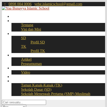
:
:
0898 004 0006
yebe.islamicschool@gmail.com
Beranda
Profil
Tentang
Visi dan Misi
Akademik
SD
Profil SD
TK
Profil TK
Berita
Artikel
Pengumuman
Galeri
Video
Download
BOOKING SEAT – PPDB Online
Taman Kanak-Kanak (TK)
Sekolah Dasar (SD)
Sekolah Menengah Pertama (SMP) Muslimah