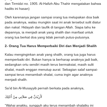
dan Tirmidzi no. 1905. Al-Hafizh Abu Thahir mengatakan bahwa
hadits ini hasan)
Oleh karenanya jangan sampai orang tua melupakan doa baik
pada anaknya, walau mungkin saat ini anak tersebut sulit diatur
dan nakal. Hidayah dan taufik di tangan Allah. Siapa tahu ke
depannya, ia menjadi anak yang shalih dan manfaat untuk
orang tua berkat doa yang tidak pernah putus-putusnya.
2- Orang Tua Harus Memperbaiki Diri dan Menjadi Shalih
Kalau menginginkan anak yang shalih, orang tua juga harus
memperbaiki diri. Bukan hanya ia berharap anaknya jadi baik,
sedangkan ortu sendiri masih terus bermaksiat, masih sulit
shalat, masih enggan menutup aurat. Sebagian salaf sampai-
sampai terus menambah shalat, cuma ingin agar anaknya
menjadi shalih.
Sa’id bin Al-Musayyib pernah berkata pada anaknya,
لَأَزِيْدَنَّ فِي صَلاَتِي مِنْ أَجْلِكَ
“Wahai anakku, sungguh aku terus menambah shalatku ini