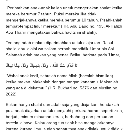
“Perintahkan anak-anak kalian untuk mengerjakan shalat ketika
mereka berumur 7 tahun. Pukul mereka jika tidak
mengerjakannya ketika mereka berumur 10 tahun. Pisahkanlah
tempat-tempat tidur mereka.” (HR. Abu Daud no. 495. Al-Hafizh
Abu Thahir mengatakan bahwa hadits ini shahih).
Tentang adab makan diperintahkan untuk diajarkan. Rasul
shallallahu ‘alaihi wa sallam pernah mendidik ‘Umar bin Abi
Salamah adab makan yang benar. Beliau berkata pada ‘Umar,
يَا غُلاَمُ سَمِّ اللَّهَ ، وَكُلْ بِيَمِينِكَ وَكُلْ مِمَّا يَلِيكَ
“Wahai anak kecil, sebutlah nama Allah (bacalah bismillah)
ketika makan. Makanlah dengan tangan kananmu. Makanlah
yang ada di dekatmu.” (HR. Bukhari no. 5376 dan Muslim no.
2022)
Bukan hanya shalat dan adab saja yang diajarkan, hendaklah
pula anak diajarkan untuk menjauhi perkara haram seperti zina,
berjudi, minum minuman keras, berbohong dan perbuatan
tercela lainnya. Kalau orang tua tidak bisa mengajarkannya
karena kurang ilmu, sudah sepatutnya anak diajak untuk dididik