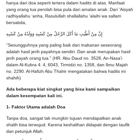
hanya dari doa seperti tertera dalam hadits di atas. Manfaat
yang orang tua perolah bisa pula dari amalan anak. Dari ‘Aisyah
radhiyallahu ‘anha, Rasulullah shallallahu ‘alaihi wa sallam
bersabda,
إِنَّ مِنْ أَطْيَبِ مَا أَكَلَ الرَّجُلُ مِنْ كَسْبِهِ وَوَلَدُهُ مِنْ كَسْبِهِ
“Sesungguhnya yang paling baik dari makanan seseorang
adalah hasil jerih payahnya sendiri. Dan anak merupakan hasil
jerih payah orang tua.” (HR. Abu Daud no. 3528, An-Nasa’i
dalam Al-Kubra 4: 4, 6043, Tirmidzi no. 1358, dan Ibnu Majah
no. 2290. Al-Hafizh Abu Thahir mengatakan bahwa hadits ini
shahih)
Ada beberapa kiat singkat yang bisa kami sampaikan
dalam kesempatan kali ini.
1- Faktor Utama adalah Doa
Tanpa doa, sangat tak mungkin tujuan mendapatkan anak
shalih bisa terwujud. Karena keshalihan didapati dengan taufik
dan petunjuk Allah.