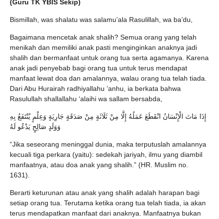
(Guru TK YBIS Sekip)
Bismillah, was shalatu was salamu’ala Rasulillah, wa ba’du,
Bagaimana mencetak anak shalih? Semua orang yang telah
menikah dan memiliki anak pasti menginginkan anaknya jadi
shalih dan bermanfaat untuk orang tua serta agamanya. Karena
anak jadi penyebab bagi orang tua untuk terus mendapat
manfaat lewat doa dan amalannya, walau orang tua telah tiada.
Dari Abu Hurairah radhiyallahu ‘anhu, ia berkata bahwa
Rasulullah shallallahu ‘alaihi wa sallam bersabda,
إِذَا مَاتَ الْإِنْسَانُ انْقَطَعَ عَمَلُهُ إِلَّا مِنْ ثَلَاثَةٍ مِنْ صَدَقَةٍ جَارِيَةٍ وَعِلْمٍ يُنْتَفَعُ بِهِ
وَوَلَدٍ صَالِحٍ يَدْعُو لَهُ
“Jika seseorang meninggal dunia, maka terputuslah amalannya
kecuali tiga perkara (yaitu): sedekah jariyah, ilmu yang diambil
manfaatnya, atau doa anak yang shalih.” (HR. Muslim no.
1631).
Berarti keturunan atau anak yang shalih adalah harapan bagi
setiap orang tua. Terutama ketika orang tua telah tiada, ia akan
terus mendapatkan manfaat dari anaknya. Manfaatnya bukan