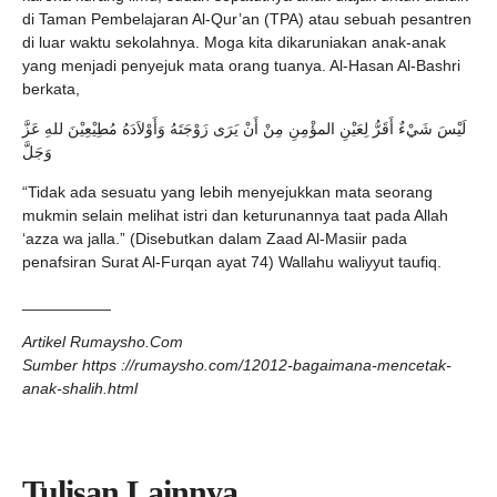
di Taman Pembelajaran Al-Qur’an (TPA) atau sebuah pesantren
di luar waktu sekolahnya. Moga kita dikaruniakan anak-anak
yang menjadi penyejuk mata orang tuanya. Al-Hasan Al-Bashri
berkata,
لَيْسَ شَيْءٌ أَقَرُّ لِعَيْنِ المؤْمِنِ مِنْ أَنْ يَرَى زَوْجَتَهُ وَأَوْلاَدَهُ مُطِيْعِيْنَ للهِ عَزَّ
وَجَلَّ
“Tidak ada sesuatu yang lebih menyejukkan mata seorang
mukmin selain melihat istri dan keturunannya taat pada Allah
‘azza wa jalla.” (Disebutkan dalam Zaad Al-Masiir pada
penafsiran Surat Al-Furqan ayat 74) Wallahu waliyyut taufiq.
__________
Artikel Rumaysho.Com
Sumber https ://rumaysho.com/12012-bagaimana-mencetak-
anak-shalih.html
Tulisan Lainnya