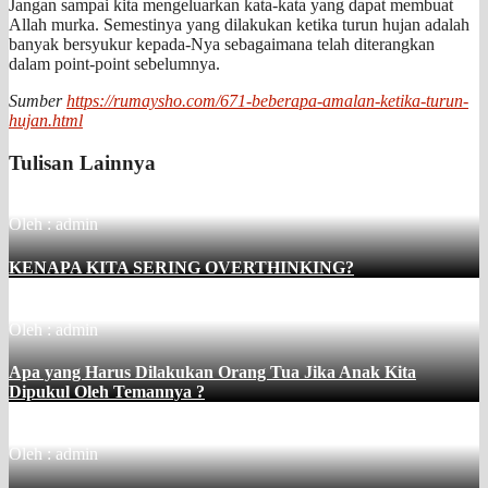
Jangan sampai kita mengeluarkan kata-kata yang dapat membuat
Allah murka. Semestinya yang dilakukan ketika turun hujan adalah
banyak bersyukur kepada-Nya sebagaimana telah diterangkan
dalam point-point sebelumnya.
Sumber
https://rumaysho.com/671-beberapa-amalan-ketika-turun-
hujan.html
Tulisan Lainnya
Oleh : admin
KENAPA KITA SERING OVERTHINKING?
Oleh : admin
Apa yang Harus Dilakukan Orang Tua Jika Anak Kita
Dipukul Oleh Temannya ?
Oleh : admin