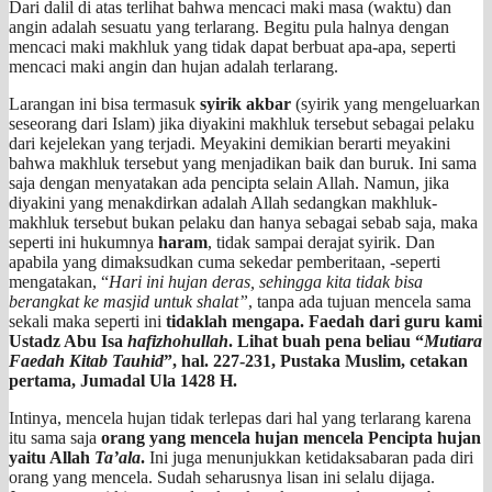
Dari dalil di atas terlihat bahwa mencaci maki masa (waktu) dan
angin adalah sesuatu yang terlarang. Begitu pula halnya dengan
mencaci maki makhluk yang tidak dapat berbuat apa-apa, seperti
mencaci maki angin dan hujan adalah terlarang.
Larangan ini bisa termasuk
syirik akbar
(syirik yang mengeluarkan
seseorang dari Islam) jika diyakini makhluk tersebut sebagai pelaku
dari kejelekan yang terjadi. Meyakini demikian berarti meyakini
bahwa makhluk tersebut yang menjadikan baik dan buruk. Ini sama
saja dengan menyatakan ada pencipta selain Allah. Namun, jika
diyakini yang menakdirkan adalah Allah sedangkan makhluk-
makhluk tersebut bukan pelaku dan hanya sebagai sebab saja, maka
seperti ini hukumnya
haram
, tidak sampai derajat syirik. Dan
apabila yang dimaksudkan cuma sekedar pemberitaan, -seperti
mengatakan, “
Hari ini hujan deras, sehingga kita tidak bisa
berangkat ke masjid untuk shalat”
, tanpa ada tujuan mencela sama
sekali maka seperti ini
tidaklah mengapa. Faedah dari guru kami
Ustadz Abu Isa
hafizhohullah
. Lihat buah pena beliau “
Mutiara
Faedah Kitab Tauhid
”, hal. 227-231, Pustaka Muslim, cetakan
pertama, Jumadal Ula 1428 H.
Intinya, mencela hujan tidak terlepas dari hal yang terlarang karena
itu sama saja
orang yang mencela hujan mencela Pencipta hujan
yaitu Allah
Ta’ala
.
Ini juga menunjukkan ketidaksabaran pada diri
orang yang mencela. Sudah seharusnya lisan ini selalu dijaga.