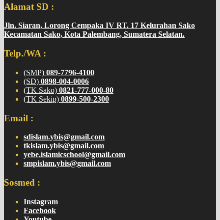
Alamat SD :
Jln. Siaran, Lorong Cempaka IV RT. 17 Kelurahan Sako
Kecamatan Sako, Kota Palembang, Sumatera Selatan.
Telp./WA :
(SMP)
089-7796-4100
(SD)
0898-004-0006
(TK Sako)
0821-777-000-80
(TK Sekip)
0899-500-2300
Email :
sdislam.ybis@gmail.com
tkislam.ybis@gmail.com
yebe.islamicschool@gmail.com
smpislam.ybis@gmail.com
Sosmed :
Instagram
Facebook
Youtube