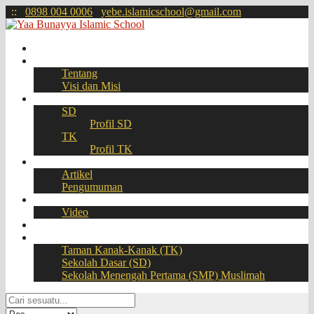
:
:
0898 004 0006
yebe.islamicschool@gmail.com
Beranda
Profil
Tentang
Visi dan Misi
Akademik
SD
Profil SD
TK
Profil TK
Berita
Artikel
Pengumuman
Galeri
Video
Download
BOOKING SEAT – PPDB Online
Taman Kanak-Kanak (TK)
Sekolah Dasar (SD)
Sekolah Menengah Pertama (SMP) Muslimah