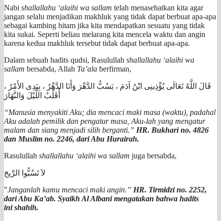
Nabi
shallallahu ‘alaihi wa sallam
telah menasehatkan kita agar
jangan selalu menjadikan makhluk yang tidak dapat berbuat apa-apa
sebagai kambing hitam jika kita mendapatkan sesuatu yang tidak
kita sukai. Seperti beliau melarang kita mencela waktu dan angin
karena kedua makhluk tersebut tidak dapat berbuat apa-apa.
Dalam sebuah hadits qudsi, Rasulullah
shallallahu ‘alaihi wa
sallam
bersabda, Allah
Ta’ala
berfirman,
قَالَ اللَّهُ تَعَالَى يُؤْذِينِى ابْنُ آدَمَ ، يَسُبُّ الدَّهْرَ وَأَنَا الدَّهْرُ ، بِيَدِى الأَمْرُ ،
أُقَلِّبُ اللَّيْلَ وَالنَّهَارَ
“
Manusia menyakiti Aku; dia mencaci maki masa (waktu), padahal
Aku adalah pemilik dan pengatur masa, Aku-lah yang mengatur
malam dan siang menjadi silih berganti.
”
HR. Bukhari no. 4826
dan Muslim no. 2246, dari Abu Hurairah.
Rasulullah
shallallahu ‘alaihi wa
sallam
juga bersabda,
لاَ تَسُبُّوا الرِّيحَ
”
Janganlah kamu mencaci maki angin.”
HR. Tirmidzi no. 2252,
dari Abu Ka’ab. Syaikh Al Albani mengatakan bahwa hadits
ini shahih.