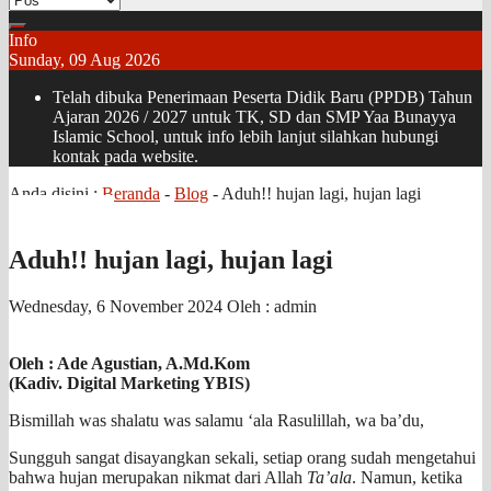
Info
Sunday, 09 Aug 2026
Telah dibuka Penerimaan Peserta Didik Baru (PPDB) Tahun
Ajaran 2026 / 2027 untuk TK, SD dan SMP Yaa Bunayya
Islamic School, untuk info lebih lanjut silahkan hubungi
kontak pada website.
Anda disini :
Beranda
-
Blog
-
Aduh!! hujan lagi, hujan lagi
Aduh!! hujan lagi, hujan lagi
Wednesday, 6 November 2024
Oleh : admin
Oleh : Ade Agustian, A.Md.Kom
(Kadiv. Digital Marketing YBIS)
Bismillah was shalatu was salamu ‘ala Rasulillah, wa ba’du,
Sungguh sangat disayangkan sekali, setiap orang sudah mengetahui
bahwa hujan merupakan nikmat dari Allah
Ta’ala
. Namun, ketika