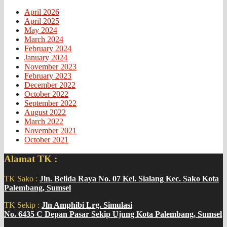
April 2026
April 2025
May 2024
March 2024
February 2024
January 2024
November 2023
February 2023
December 2022
October 2022
September 2022
August 2022
March 2022
November 2021
October 2021
Alamat TK :
TK Sako :
Jln. Belida Raya No. 07 Kel. Sialang Kec. Sako Kota
Palembang, Sumsel
TK Sekip :
Jln Amphibi Lrg. Simulasi
No. 6435 C Depan Pasar Sekip Ujung Kota Palembang, Sumsel