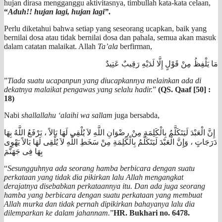
hujan dirasa mengganggu aktivitasnya, timbullah kata-kata celaan,
“
Aduh!! hujan lagi, hujan lagi”
.
Perlu diketahui bahwa setiap yang seseorang ucapkan, baik yang
bernilai dosa atau tidak bernilai dosa dan pahala, semua akan masuk
dalam catatan malaikat. Allah
Ta’ala
berfirman,
مَا يَلْفِظُ مِنْ قَوْلٍ إِلَّا لَدَيْهِ رَقِيبٌ عَتِيدٌ
”
Tiada suatu ucapanpun yang diucapkannya melainkan ada di
dekatnya malaikat pengawas yang selalu hadir.
”
(QS. Qaaf [50] :
18)
Nabi
shallallahu ‘alaihi wa sallam
juga bersabda,
إِنَّ الْعَبْدَ لَيَتَكَلَّمُ بِالْكَلِمَةِ مِنْ رِضْوَانِ اللَّهِ لاَ يُلْقِى لَهَا بَالاً ، يَرْفَعُ اللَّهُ بِهَا
دَرَجَاتٍ ، وَإِنَّ الْعَبْدَ لَيَتَكَلَّمُ بِالْكَلِمَةِ مِنْ سَخَطِ اللَّهِ لاَ يُلْقِى لَهَا بَالاً يَهْوِى
بِهَا فِى جَهَنَّمَ
“
Sesungguhnya ada seorang hamba berbicara dengan suatu
perkataan yang tidak dia pikirkan lalu Allah mengangkat
derajatnya disebabkan perkataannya itu. Dan ada juga seorang
hamba yang berbicara dengan suatu perkataan yang membuat
Allah murka dan tidak pernah dipikirkan bahayanya lalu dia
dilemparkan ke dalam jahannam.
”
HR. Bukhari no. 6478.