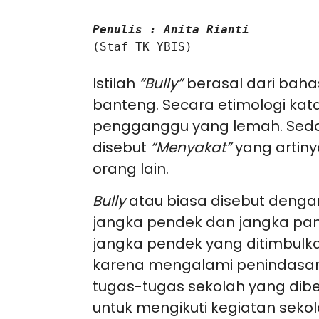
Penulis : Anita Rianti
(Staf TK YBIS)

Istilah
“Bully”
berasal dari bahas
banteng. Secara etimologi kata
pengganggu yang lemah. Seda
disebut
“Menyakat”
yang artin
orang lain.
Bully
atau biasa disebut deng
jangka pendek dan jangka pa
jangka pendek yang ditimbulka
karena mengalami penindasan
tugas-tugas sekolah yang dibe
untuk mengikuti kegiatan seko