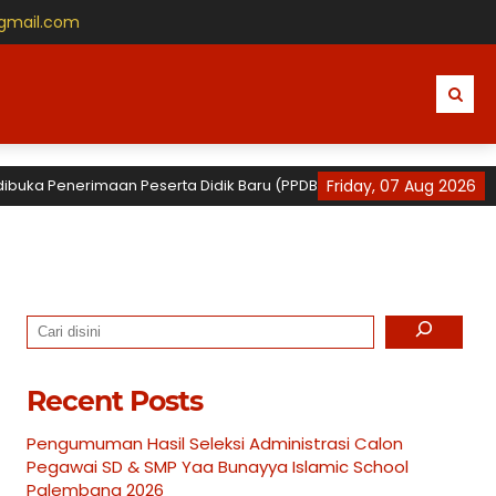
@gmail.com
erimaan Peserta Didik Baru (PPDB) Tahun Ajaran 2026 / 2027 untuk TK,
Friday, 07 Aug 2026
Search
Recent Posts
Pengumuman Hasil Seleksi Administrasi Calon
Pegawai SD & SMP Yaa Bunayya Islamic School
Palembang 2026