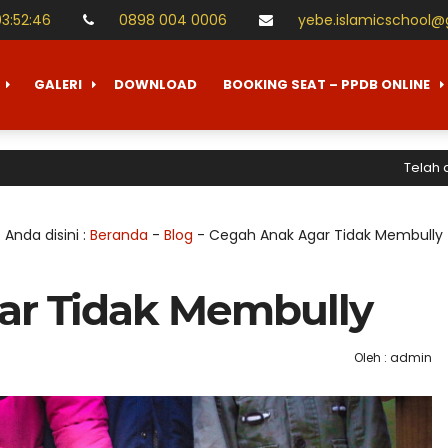
03
:
52
:
47
0898 004 0006
yebe.islamicschool
GALERI
DOWNLOAD
BOOKING SEAT – PPDB ONLINE
Telah dibuka Pen
Anda disini :
Beranda
-
Blog
-
Cegah Anak Agar Tidak Membully
ar Tidak Membully
Oleh : admin