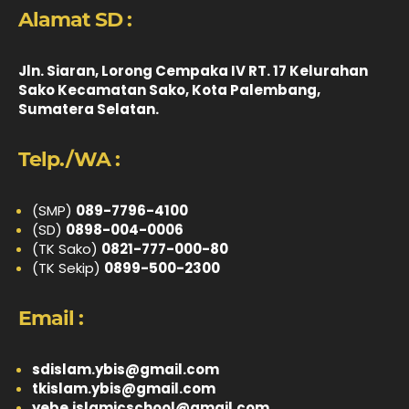
Alamat SD :
Jln. Siaran, Lorong Cempaka IV RT. 17 Kelurahan
Sako Kecamatan Sako, Kota Palembang,
Sumatera Selatan.
Telp./WA :
(SMP)
089-7796-4100
(SD)
0898-004-0006
(TK Sako)
0821-777-000-80
(TK Sekip)
0899-500-2300
Email :
sdislam.ybis@gmail.com
tkislam.ybis@gmail.com
yebe.islamicschool@gmail.com