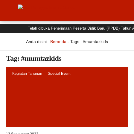
Telah dibuka Penerimaan Peserta Didik Baru (PPDB) Tahun Aja
Anda disini :
Beranda
- Tags :
#mumtazkids
Tag:
#mumtazkids
Kegiatan Tahunan
Special Event