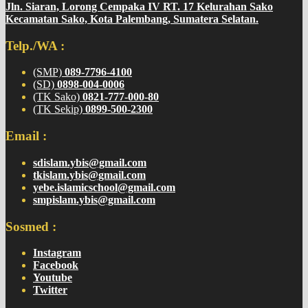
Jln. Siaran, Lorong Cempaka IV RT. 17 Kelurahan Sako
Kecamatan Sako, Kota Palembang, Sumatera Selatan.
Telp./WA :
(SMP)
089-7796-4100
(SD)
0898-004-0006
(TK Sako)
0821-777-000-80
(TK Sekip)
0899-500-2300
Email :
sdislam.ybis@gmail.com
tkislam.ybis@gmail.com
yebe.islamicschool@gmail.com
smpislam.ybis@gmail.com
Sosmed :
Instagram
Facebook
Youtube
Twitter