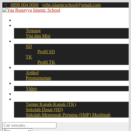
:
:
0898 004 0006
yebe.islamicschool@gmail.com
Beranda
Profil
Tentang
Visi dan Misi
Akademik
SD
Profil SD
TK
Profil TK
Berita
Artikel
Pengumuman
Galeri
Video
Download
BOOKING SEAT – PPDB Online
Taman Kanak-Kanak (TK)
Sekolah Dasar (SD)
Sekolah Menengah Pertama (SMP) Muslimah