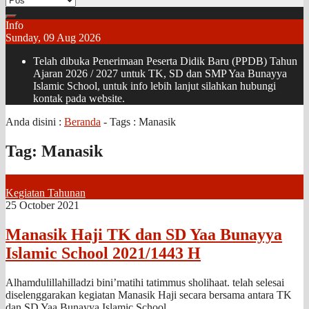
Info
Sunday, 09 Aug 2026
Telah dibuka Penerimaan Peserta Didik Baru (PPDB) Tahun
Ajaran 2026 / 2027 untuk TK, SD dan SMP Yaa Bunayya
Islamic School, untuk info lebih lanjut silahkan hubungi
kontak pada website.
Anda disini :
Beranda
- Tags :
Manasik
Tag:
Manasik
Kegiatan Tahunan
25 October 2021
Manasik Haji TK dan SD Yaa Bunayya
Islamic School 2021/1443 H
Alhamdulillahilladzi bini’matihi tatimmus sholihaat. telah selesai
diselenggarakan kegiatan Manasik Haji secara bersama antara TK
dan SD Yaa Bunayya Islamic School..