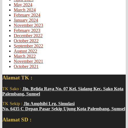
May 2024
March 2024
February 2024
January 2024
November 2023
February 2023
December 2022
October 2022
September 2022
August 2022
March 2022
November 2021
October 2021
Alamat TK :
TK Sako :
Jln. Belida Raya No. 07 Kel. Sialang Kec. Sako Kota
Palembang, Sumsel
TK Sekip :
Jln Amphibi Lrg. Simulasi
No. 6435 C Depan Pasar Sekip Ujung Kota Palembang, Sumsel
Alamat SD :