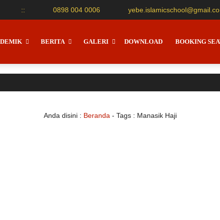
:
:
0898 004 0006
yebe.islamicschool@gmail.c
DEMIK
BERITA
GALERI
DOWNLOAD
BOOKING SEA
Anda disini :
Beranda
- Tags :
Manasik Haji