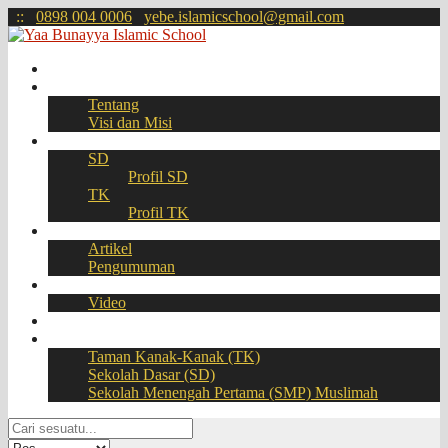
:
:
0898 004 0006
yebe.islamicschool@gmail.com
Beranda
Profil
Tentang
Visi dan Misi
Akademik
SD
Profil SD
TK
Profil TK
Berita
Artikel
Pengumuman
Galeri
Video
Download
BOOKING SEAT – PPDB Online
Taman Kanak-Kanak (TK)
Sekolah Dasar (SD)
Sekolah Menengah Pertama (SMP) Muslimah