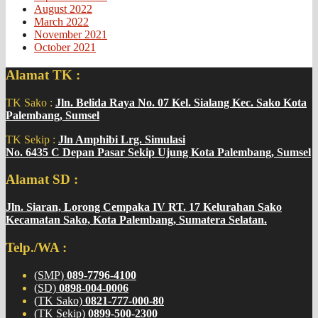
August 2022
March 2022
November 2021
October 2021
Alamat TK :
TK Sako :
Jln. Belida Raya No. 07 Kel. Sialang Kec. Sako Kota
Palembang, Sumsel
TK Sekip :
Jln Amphibi Lrg. Simulasi
No. 6435 C Depan Pasar Sekip Ujung Kota Palembang, Sumsel
Alamat SD :
Jln. Siaran, Lorong Cempaka IV RT. 17 Kelurahan Sako
Kecamatan Sako, Kota Palembang, Sumatera Selatan.
Telp./WA :
(SMP)
089-7796-4100
(SD)
0898-004-0006
(TK Sako)
0821-777-000-80
(TK Sekip)
0899-500-2300