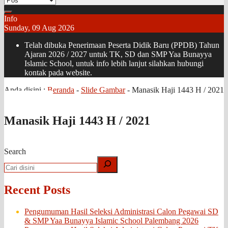
Info
Sunday, 09 Aug 2026
Telah dibuka Penerimaan Peserta Didik Baru (PPDB) Tahun
Ajaran 2026 / 2027 untuk TK, SD dan SMP Yaa Bunayya
Islamic School, untuk info lebih lanjut silahkan hubungi
kontak pada website.
Anda disini :
Beranda
-
Slide Gambar
-
Manasik Haji 1443 H / 2021
Manasik Haji 1443 H / 2021
Search
Recent Posts
Pengumuman Hasil Seleksi Administrasi Calon Pegawai SD
& SMP Yaa Bunayya Islamic School Palembang 2026