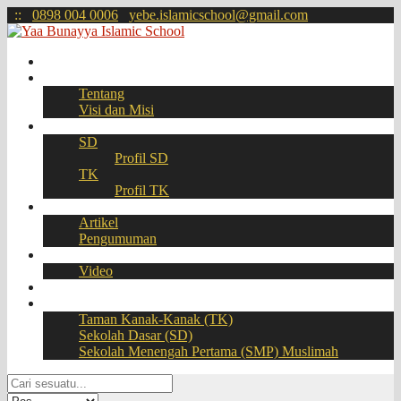
:
:
0898 004 0006
yebe.islamicschool@gmail.com
Beranda
Profil
Tentang
Visi dan Misi
Akademik
SD
Profil SD
TK
Profil TK
Berita
Artikel
Pengumuman
Galeri
Video
Download
BOOKING SEAT – PPDB Online
Taman Kanak-Kanak (TK)
Sekolah Dasar (SD)
Sekolah Menengah Pertama (SMP) Muslimah