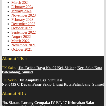
March 2024
February 2024
January 2024
November 2023
February 2023
December 2022
October 2022
September 2022
August 2022
March 2022
November 2021
October 2021
Alamat TK :
TK Sako :
Jln. Belida Raya No. 07 Kel. Sialang Kec. Sako Kota
Palembang, Sumsel
TK Sekip :
Jln Amphibi Lrg. Simulasi
No. 6435 C Depan Pasar Sekip Ujung Kota Palembang, Sumsel
Alamat SD :
Jln. Siaran, Lorong Cempaka IV RT. 17 Kelurahan Sako