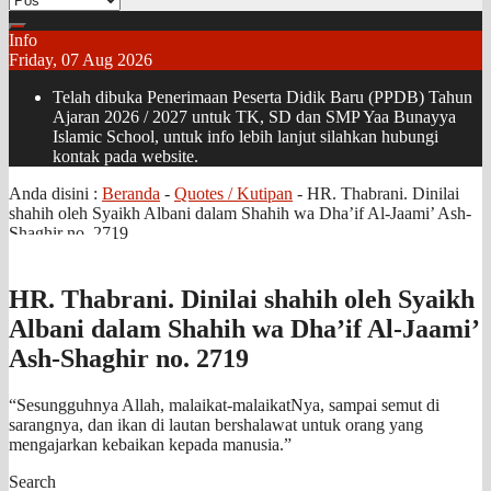
Info
Friday, 07 Aug 2026
Telah dibuka Penerimaan Peserta Didik Baru (PPDB) Tahun
Ajaran 2026 / 2027 untuk TK, SD dan SMP Yaa Bunayya
Islamic School, untuk info lebih lanjut silahkan hubungi
kontak pada website.
Anda disini :
Beranda
-
Quotes / Kutipan
-
HR. Thabrani. Dinilai
shahih oleh Syaikh Albani dalam Shahih wa Dha’if Al-Jaami’ Ash-
Shaghir no. 2719
HR. Thabrani. Dinilai shahih oleh Syaikh
Albani dalam Shahih wa Dha’if Al-Jaami’
Ash-Shaghir no. 2719
“Sesungguhnya Allah, malaikat-malaikatNya, sampai semut di
sarangnya, dan ikan di lautan bershalawat untuk orang yang
mengajarkan kebaikan kepada manusia.”
Search