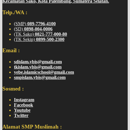
Kecamatan Sako, Kota Palembang, Sumatera Selatan.
Telp./WA :
(SMP)
089-7796-4100
(SD)
0898-004-0006
(TK Sako)
0821-777-000-80
(TK Sekip)
0899-500-2300
Email :
sdislam.ybis@gmail.com
tkislam.ybis@gmail.com
yebe.islamicschool@gmail.com
smpislam.ybis@gmail.com
Sosmed :
Instagram
Facebook
Youtube
Twitter
Alamat SMP Muslimah :