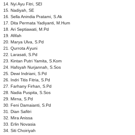
Nyi Ayu Fitri, SEI
Nadiyah, SE
Sella Anindia Pratami, S.Ak
Dita Permata Yadiyanti, M.Hum
Ari Septiawati, M.Pd
Afifah
Marya Ulva, S.Pd
Qurrota A’yuni
Larasati, S.Pd
Kintan Putri Yamita, S.Kom
Hafsyah Nurjannah, S.Sos
Dewi Indriani, S.Pd
Indri Titis Fitria, S.Pd
Farhany Firhan, S.Pd
Nadia Puspita, S.Sos
Mirna, S.Pd
Feni Damaianti, S.Pd
Dian Safitri
Mira Anissa
Erlin Novasia
Siti Choiriyah