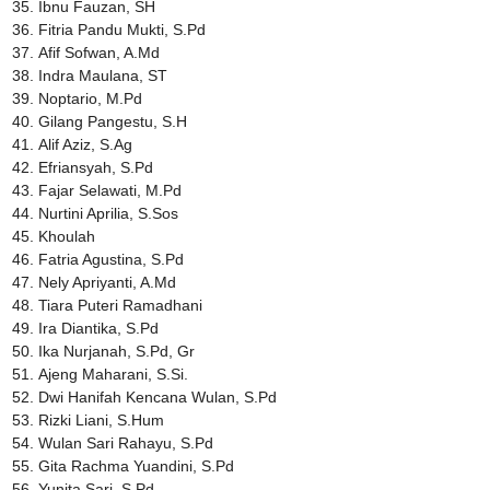
Ibnu Fauzan, SH
Fitria Pandu Mukti, S.Pd
Afif Sofwan, A.Md
Indra Maulana, ST
Noptario, M.Pd
Gilang Pangestu, S.H
Alif Aziz, S.Ag
Efriansyah, S.Pd
Fajar Selawati, M.Pd
Nurtini Aprilia, S.Sos
Khoulah
Fatria Agustina, S.Pd
Nely Apriyanti, A.Md
Tiara Puteri Ramadhani
Ira Diantika, S.Pd
Ika Nurjanah, S.Pd, Gr
Ajeng Maharani, S.Si.
Dwi Hanifah Kencana Wulan, S.Pd
Rizki Liani, S.Hum
Wulan Sari Rahayu, S.Pd
Gita Rachma Yuandini, S.Pd
Yunita Sari, S.Pd