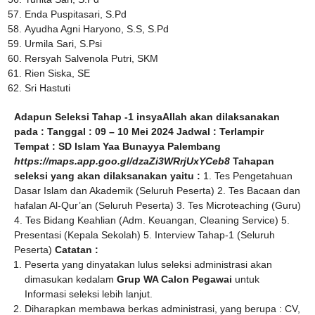
Enda Puspitasari, S.Pd
Ayudha Agni Haryono, S.S, S.Pd
Urmila Sari, S.Psi
Rersyah Salvenola Putri, SKM
Rien Siska, SE
Sri Hastuti
Adapun Seleksi Tahap -1 insyaAllah akan dilaksanakan
pada :
Tanggal : 09 – 10 Mei 2024
Jadwal : Terlampir
Tempat : SD Islam Yaa Bunayya Palembang
https://maps.app.goo.gl/dzaZi3WRrjUxYCeb8
Tahapan
seleksi yang akan dilaksanakan yaitu :
1. Tes Pengetahuan
Dasar Islam dan Akademik (Seluruh Peserta) 2. Tes Bacaan dan
hafalan Al-Qur’an (Seluruh Peserta) 3. Tes Microteaching (Guru)
4. Tes Bidang Keahlian (Adm. Keuangan, Cleaning Service) 5.
Presentasi (Kepala Sekolah) 5. Interview Tahap-1 (Seluruh
Peserta)
Catatan :
Peserta yang dinyatakan lulus seleksi administrasi akan
dimasukan kedalam
Grup WA Calon Pegawai
untuk
Informasi seleksi lebih lanjut.
Diharapkan membawa berkas administrasi, yang berupa : CV,