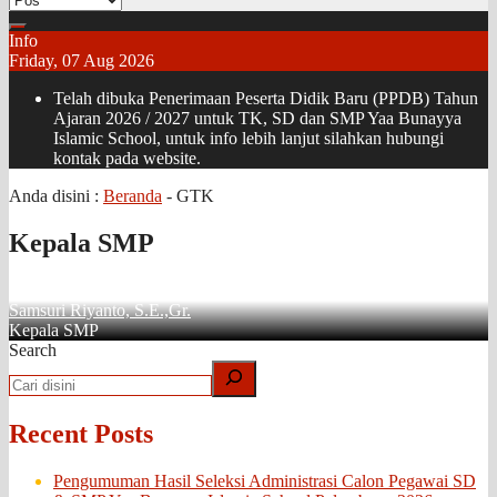
Info
Friday, 07 Aug 2026
Telah dibuka Penerimaan Peserta Didik Baru (PPDB) Tahun
Ajaran 2026 / 2027 untuk TK, SD dan SMP Yaa Bunayya
Islamic School, untuk info lebih lanjut silahkan hubungi
kontak pada website.
Anda disini :
Beranda
-
GTK
Kepala SMP
Samsuri Riyanto, S.E.,Gr.
Kepala SMP
Search
Recent Posts
Pengumuman Hasil Seleksi Administrasi Calon Pegawai SD