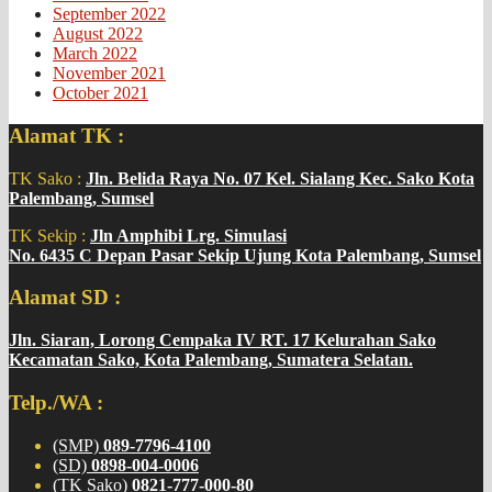
September 2022
August 2022
March 2022
November 2021
October 2021
Alamat TK :
TK Sako :
Jln. Belida Raya No. 07 Kel. Sialang Kec. Sako Kota
Palembang, Sumsel
TK Sekip :
Jln Amphibi Lrg. Simulasi
No. 6435 C Depan Pasar Sekip Ujung Kota Palembang, Sumsel
Alamat SD :
Jln. Siaran, Lorong Cempaka IV RT. 17 Kelurahan Sako
Kecamatan Sako, Kota Palembang, Sumatera Selatan.
Telp./WA :
(SMP)
089-7796-4100
(SD)
0898-004-0006
(TK Sako)
0821-777-000-80