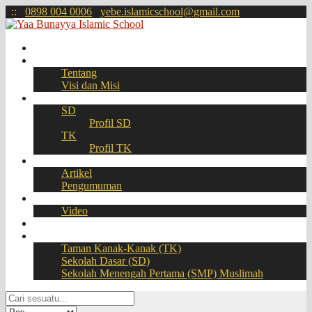
:
:
0898 004 0006
yebe.islamicschool@gmail.com
Beranda
Profil
Tentang
Visi dan Misi
Akademik
SD
Profil SD
TK
Profil TK
Berita
Artikel
Pengumuman
Galeri
Video
Download
BOOKING SEAT – PPDB Online
Taman Kanak-Kanak (TK)
Sekolah Dasar (SD)
Sekolah Menengah Pertama (SMP) Muslimah