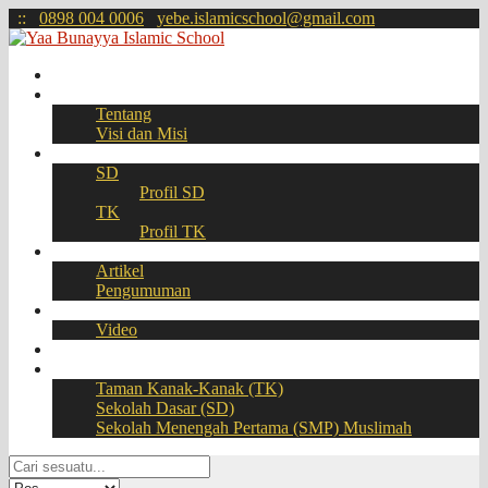
:
:
0898 004 0006
yebe.islamicschool@gmail.com
Beranda
Profil
Tentang
Visi dan Misi
Akademik
SD
Profil SD
TK
Profil TK
Berita
Artikel
Pengumuman
Galeri
Video
Download
BOOKING SEAT – PPDB Online
Taman Kanak-Kanak (TK)
Sekolah Dasar (SD)
Sekolah Menengah Pertama (SMP) Muslimah