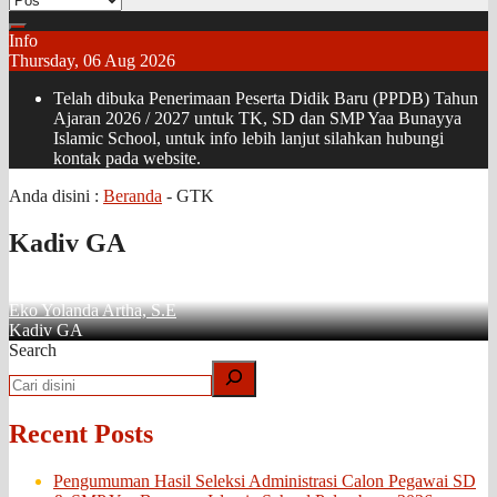
Info
Thursday, 06 Aug 2026
Telah dibuka Penerimaan Peserta Didik Baru (PPDB) Tahun
Ajaran 2026 / 2027 untuk TK, SD dan SMP Yaa Bunayya
Islamic School, untuk info lebih lanjut silahkan hubungi
kontak pada website.
Anda disini :
Beranda
-
GTK
Kadiv GA
Eko Yolanda Artha, S.E
Kadiv GA
Search
Recent Posts
Pengumuman Hasil Seleksi Administrasi Calon Pegawai SD