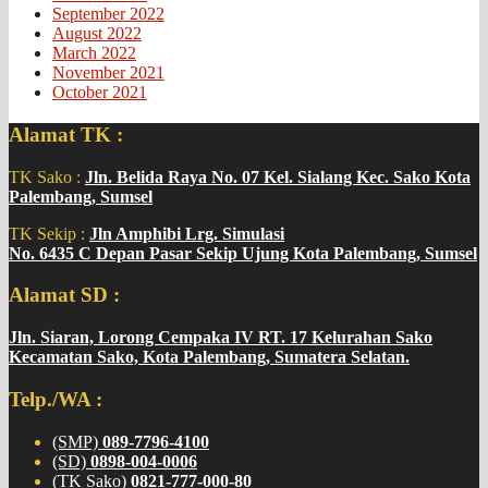
September 2022
August 2022
March 2022
November 2021
October 2021
Alamat TK :
TK Sako :
Jln. Belida Raya No. 07 Kel. Sialang Kec. Sako Kota
Palembang, Sumsel
TK Sekip :
Jln Amphibi Lrg. Simulasi
No. 6435 C Depan Pasar Sekip Ujung Kota Palembang, Sumsel
Alamat SD :
Jln. Siaran, Lorong Cempaka IV RT. 17 Kelurahan Sako
Kecamatan Sako, Kota Palembang, Sumatera Selatan.
Telp./WA :
(SMP)
089-7796-4100
(SD)
0898-004-0006
(TK Sako)
0821-777-000-80