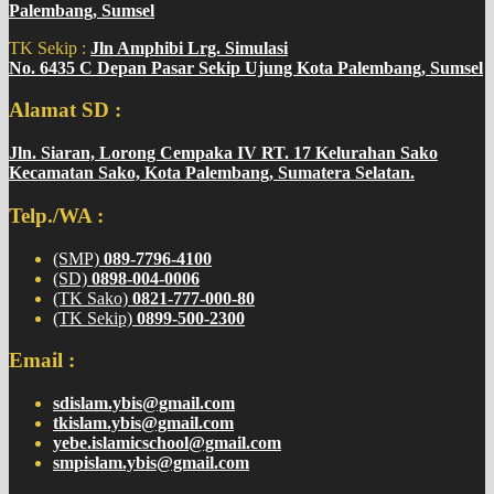
Palembang, Sumsel
TK Sekip :
Jln Amphibi Lrg. Simulasi
No. 6435 C Depan Pasar Sekip Ujung Kota Palembang, Sumsel
Alamat SD :
Jln. Siaran, Lorong Cempaka IV RT. 17 Kelurahan Sako
Kecamatan Sako, Kota Palembang, Sumatera Selatan.
Telp./WA :
(SMP)
089-7796-4100
(SD)
0898-004-0006
(TK Sako)
0821-777-000-80
(TK Sekip)
0899-500-2300
Email :
sdislam.ybis@gmail.com
tkislam.ybis@gmail.com
yebe.islamicschool@gmail.com
smpislam.ybis@gmail.com