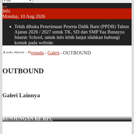
Info
Monday, 10 Aug 2026
Telah dibuka Penerimaan Peserta Didik Baru (PPDB) Tahun
Ajaran 2026 / 2027 untuk TK, SD dan SMP Yaa Bunayya
Islamic School, untuk info lebih lanjut silahkan hubungi
kontak pada website.
Anda disini :
Beranda
-
Galeri
-
OUTBOUND
OUTBOUND
Galeri Lainnya
KUNJUNGAN KE KFC