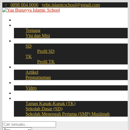
:
:
0898 004 0006
yebe.islamicschool@gmail.com
Beranda
Profil
Tentang
Visi dan Misi
Akademik
SD
Profil SD
TK
Profil TK
Berita
Artikel
Pengumuman
Galeri
Video
Download
BOOKING SEAT – PPDB Online
Taman Kanak-Kanak (TK)
Sekolah Dasar (SD)
Sekolah Menengah Pertama (SMP) Muslimah