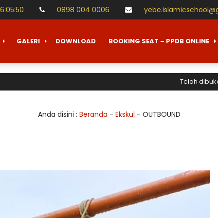
16
:
05
:
50
0898 004 0006
yebe.islamicschool@
GALERI
DOWNLOAD
BOOKING SEAT – PPDB ONLINE
Telah dibuka Pener
Anda disini :
Beranda
-
Ekskul
-
OUTBOUND