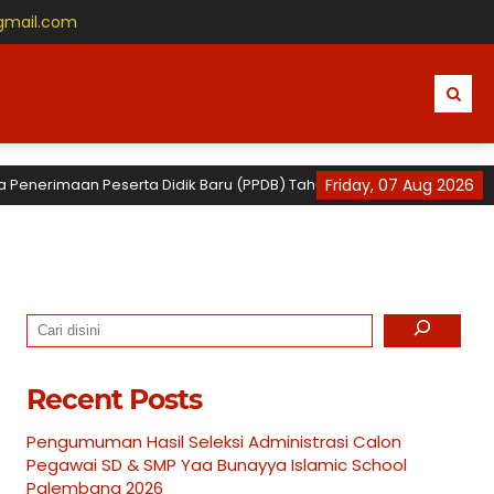
gmail.com
imaan Peserta Didik Baru (PPDB) Tahun Ajaran 2026 / 2027 untuk TK, 
Friday, 07 Aug 2026
Search
Recent Posts
Pengumuman Hasil Seleksi Administrasi Calon
Pegawai SD & SMP Yaa Bunayya Islamic School
Palembang 2026