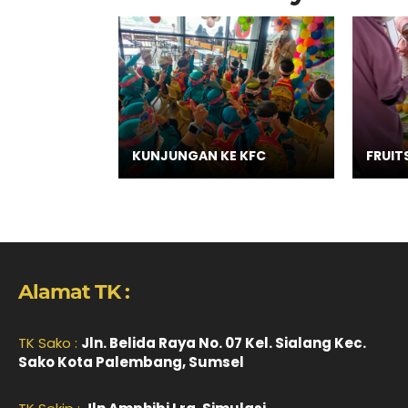
KUNJUNGAN KE KFC
FRUIT
Alamat TK :
TK Sako :
Jln. Belida Raya No. 07 Kel. Sialang Kec.
Sako Kota Palembang, Sumsel