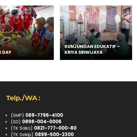
KUNJUNGAN EDUKATIF –
S DAY
KRIYA SRIWIJAYA
Telp./WA :
(SMP)
089-7796-4100
(SD)
0898-004-0006
(TK Sako)
0821-777-000-80
(TK Sekip)
0899-500-2300