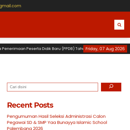
@gmail.com
rimaan Peserta Didik Baru (PPDB) Tahun Ajaran 2026 / 2027 untuk TK,
Friday, 07 Aug 2026
Search
Recent Posts
Pengumuman Hasil Seleksi Administrasi Calon
Pegawai SD & SMP Yaa Bunayya Islamic School
Palembang 2026