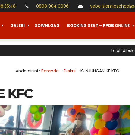
08
:
35
:
48
0898 004 0006
yebe.islamicschool
GALERI
DOWNLOAD
BOOKING SEAT – PPDB ONLINE
Telah dibuka Pene
Anda disini :
Beranda
-
Ekskul
-
KUNJUNGAN KE KFC
E KFC