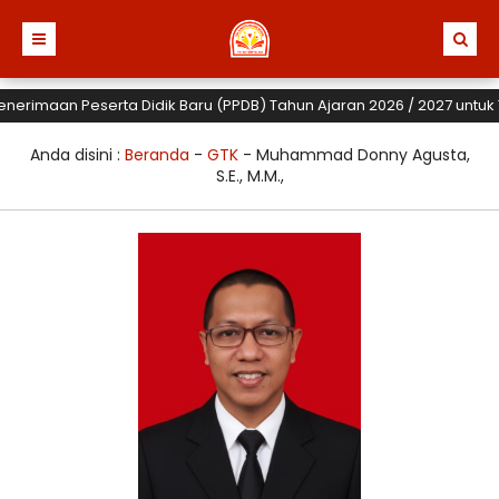
erimaan Peserta Didik Baru (PPDB) Tahun Ajaran 2026 / 2027 untuk TK
Anda disini :
Beranda
-
GTK
-
Muhammad Donny Agusta,
S.E., M.M.,